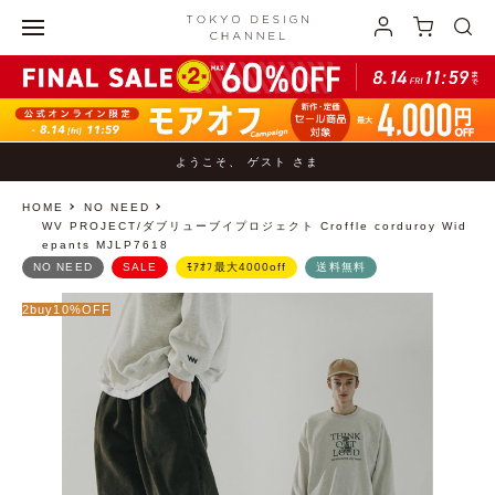
ようこそ、 ゲスト さま
HOME
NO NEED
WV PROJECT/ダブリューブイプロジェクト Croffle corduroy Wid
epants MJLP7618
NO NEED
SALE
ﾓｱｵﾌ最大4000off
送料無料
2buy10%OFF