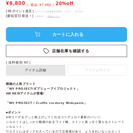
¥
6,800
20%off
¥
7,480
[
68
ポイント進呈 ]
【シーズン当初価格販売期間
7月1日 ～ 4月2日
】
[最短翌日発送！]
※条件あり、
詳細はこちら
店舗在庫を確認する
送料個別
¥
0
アイテム詳細
アイテムサイズ
韓国の人気ブランド
「WV PROJECT/ダブリューブイプロジェクト」
AW NEWアイテムが登場!
「WV PROJECT / Croffle corduroy Widepants」
■ポイント
AWコーデをグッと格上げしてくれるコーデュロイ素材のパンツ。
シルエットはしっかり幅感のあるワイド幅、ストンと真っすぐ落ちるストレート
シルエット。
ウエストにはタックが入っているので立体感があり、よりきれいなシルエット