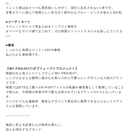
に。
トレンド感はありつつも普段使いしやすく、流行に左右されない1本です。
定番カラーに加えて韓国らしい目を引く鮮やかなブルー・ピンクを加えた全6色。
■コーディネート
スウェットやシャツ等あらゆるトップスと相性◎
オーバーなサイズ感でまとめて、ぜひ韓国ストリートスタイルを楽しんでくださ
い♪
■素材
しっかりと肉厚なコットン100%素材。
あたたかな素材感です。
【WV PROJECT/ダブリューブイプロジェクト】
韓国の大人気ストリートブランドWV PROJECT。
シンプルながらも随所に遊び心を取り入れた可愛らしいデザインが人気のブラン
ドです。
韓国ではBTSなど数々のK-POPアイドルが私服や練習着として着用していること
で知られ、今韓国の若者の中で最も注目されているブランドの1つとなっていま
す。
リーズナブルな価格帯、豊富なデザインで男女共に着用できるユニセックスアイ
テムを展開しています。
--------------------
無欲に見える若者たちの欲求を満たし、
自らを演出するブランド。