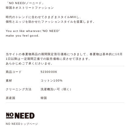
「NO NEED/ノーニード」
韓国ネオストリートファッション
時代のトレンドに合わせてさまざまスタイルMIXし、
個性とエッジを効かせたファッションスタイルを提案します。
You act like whatever,“NO NEED”
make you feel good.
当サイトの春夏物商品の期間限定割引価格につきまして、春夏物は基本的に10月
1日以降は一定期間正価での販売価格に戻させて頂きます。
あらかじめご了承くださいませ。
商品コード
52300006
素材
コットン100%
クリーニング方法
洗濯機洗い可（弱く）
原産国
韓国
NO NEEDトップページ