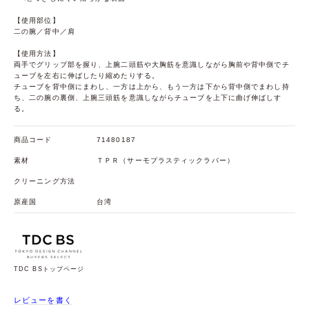
【使用部位】
二の腕／背中／肩
【使用方法】
両手でグリップ部を握り、上腕二頭筋や大胸筋を意識しながら胸前や背中側でチ
ューブを左右に伸ばしたり縮めたりする。
チューブを背中側にまわし、一方は上から、もう一方は下から背中側でまわし持
ち、二の腕の裏側、上腕三頭筋を意識しながらチューブを上下に曲げ伸ばしす
る。
商品コード
71480187
素材
ＴＰＲ（サーモプラスティックラバー）
クリーニング方法
原産国
台湾
TDC BSトップページ
レビューを書く