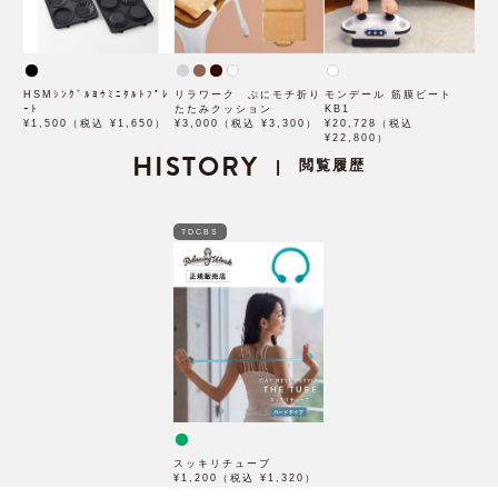
HSMｼﾝｸﾞﾙﾖｳﾐﾆﾀﾙﾄﾌﾟﾚ
リラワーク ぷにモチ折り
モンデール 筋膜ビート
ｰﾄ
たたみクッション
KB1
¥1,500（税込 ¥1,650）
¥3,000（税込 ¥3,300）
¥20,728（税込
¥22,800）
HISTORY
閲覧履歴
|
TDCBS
スッキリチューブ
¥1,200（税込 ¥1,320）