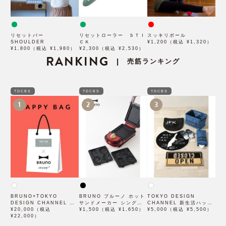
リセットバー
リセットローラー ＳＴＩ
スッキリボール
SHOULDER
ＣＫ
¥1,200（税込 ¥1,320）
¥1,800（税込 ¥1,980）
¥2,300（税込 ¥2,530）
RANKING
売筋ランキング
|
TDCBS
TDCBS
TDCBS
1
2
3
BRUNO×TOKYO
BRUNO ブルーノ ホット
TOKYO DESIGN
DESIGN CHANNEL オ
サンドメーカー シングル
CHANNEL 新生活ハッピ
リジナルハッピーBOX B
¥20,000（税込
用プチガトープレート
¥1,500（税込 ¥1,650）
ーバッグ A
¥5,000（税込 ¥5,500）
¥22,000）