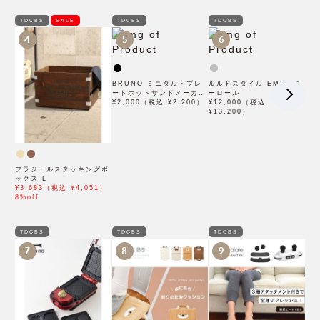
TDCBS
SALE
TDCBS
TDCBS
4
5
6
BRUNO ミニタルトプレ
ルルドスタイル EMSパワ
ートホットサンドメーカー
ーロール
ダブル用
¥2,000（税込 ¥2,200）
¥12,000（税込
¥13,200）
フラジールスタッキングボ
ックス L
¥3,683（税込 ¥4,051）
8%off
TDCBS
TDCBS
TDCBS
7
8
9