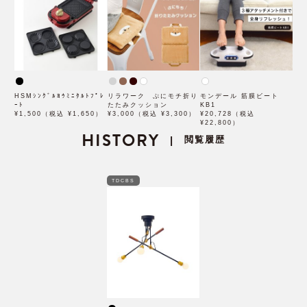
HSMｼﾝｸﾞﾙﾖｳﾐﾆﾀﾙﾄﾌﾟﾚ
リラワーク ぷにモチ折り
モンデール 筋膜ビート
ｰﾄ
たたみクッション
KB1
¥1,500（税込 ¥1,650）
¥3,000（税込 ¥3,300）
¥20,728（税込
¥22,800）
HISTORY
閲覧履歴
|
TDCBS