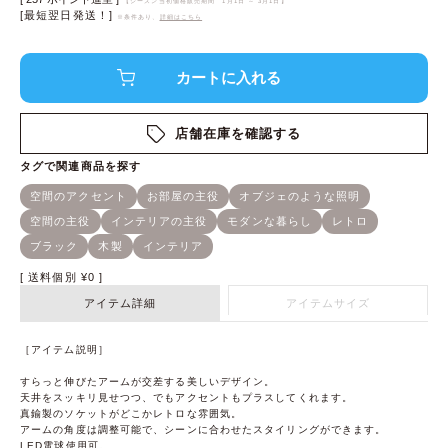
【シーズン当初価格販売期間
1月1日 ～ 3月1日
】
[最短翌日発送！]
※条件あり、
詳細はこちら
店舗在庫を確認する
送料個別
¥
0
アイテム詳細
アイテムサイズ
［アイテム説明］
すらっと伸びたアームが交差する美しいデザイン。
天井をスッキリ見せつつ、でもアクセントもプラスしてくれます。
真鍮製のソケットがどこかレトロな雰囲気。
アームの角度は調整可能で、シーンに合わせたスタイリングができます。
LED電球使用可。