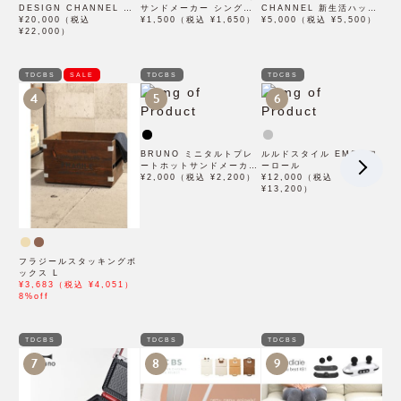
DESIGN CHANNEL オ
サンドメーカー シングル
CHANNEL 新生活ハッピ
リジナルハッピーBOX B
¥20,000（税込
用プチガトープレート
¥1,500（税込 ¥1,650）
ーバッグ A
¥5,000（税込 ¥5,500）
¥22,000）
TDCBS
SALE
TDCBS
TDCBS
4
5
6
BRUNO ミニタルトプレ
ルルドスタイル EMSパワ
ートホットサンドメーカー
ーロール
ダブル用
¥2,000（税込 ¥2,200）
¥12,000（税込
¥13,200）
フラジールスタッキングボ
ックス L
¥3,683（税込 ¥4,051）
8%off
TDCBS
TDCBS
TDCBS
7
8
9