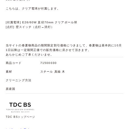
こちらは、クリア電球が付属します。
[付属電球] E26/60W 直径70mm クリアボール球
[点灯] 壁スイッチ（点灯→消灯）
当サイトの春夏物商品の期間限定割引価格につきまして、春夏物は基本的に10月
1日以降は一定期間正価での販売価格に戻させて頂きます。
あらかじめご了承くださいませ。
商品コード
71500030
素材
スチール 真鍮 木
クリーニング方法
原産国
TDC BSトップページ