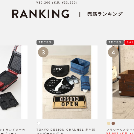
¥30,200（税込 ¥33,220）
RANKING
|
売筋ランキング
TDCBS
TDCBS
SA
3
4
ホットサンドメーカ
TOKYO DESIGN CHANNEL 新生活
フラジールスタッ
トープレート
ハッピーバッグ A
¥3,683（税込 ¥4