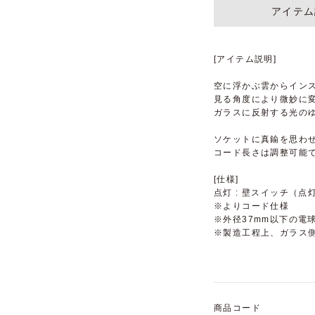
アイテム
[アイテム説明]
空に浮かぶ雲からイン
見る角度により微妙に
ガラスに反射する光の
ソケットに真鍮を思わ
コード長さは調整可能
[仕様]
点灯 : 壁スイッチ（点
※よりコード仕様
※外径37mm以下の電
※製造工程上、ガラス
商品コード