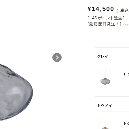
¥
14,500
[
145
ポイント進呈 ]
[最短翌日発送！]
※条
グレイ
F
トウメイ
F