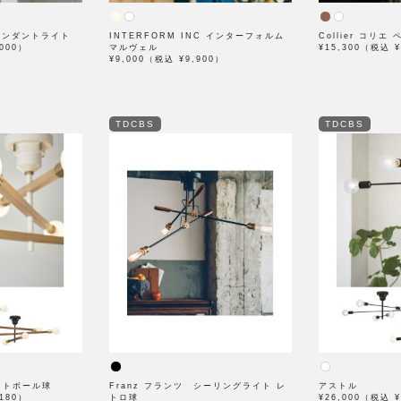
 ペンダントライト
INTERFORM INC インターフォルム
Collier コリ
,000）
マルヴェル
¥15,300（税込 ¥
¥9,000（税込 ¥9,900）
TDCBS
TDCBS
イトボール球
Franz フランツ シーリングライト レ
アストル
,180）
トロ球
¥26,000（税込 ¥