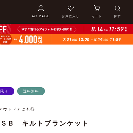
MY PAGE
お気に入り
カート
探す
庫限り
送料無料
アウトドアにも◎
ＵＳＢ キルトブランケット