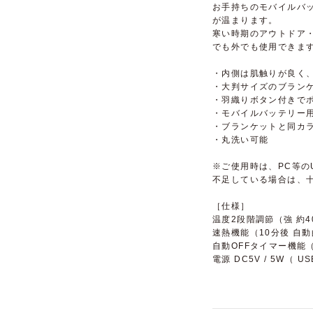
お手持ちのモバイルバ
が温まります。
寒い時期のアウトドア
でも外でも使用できま
・内側は肌触りが良く
・大判サイズのブラン
・羽織りボタン付きで
・モバイルバッテリー
・ブランケットと同カ
・丸洗い可能
※ご使用時は、PC等の
不足している場合は、
［仕様］
温度2段階調節（強 約40
速熱機能（10分後 自動
自動OFFタイマー機能
電源 DC5V / 5W（ US