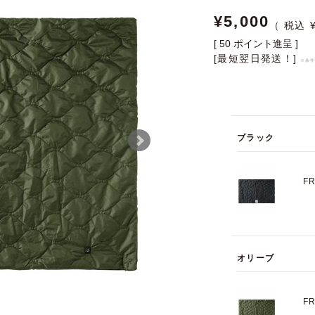
¥
5,000
[
50
ポイント進呈 ]
[最短翌日発送！]
※条
ブラック
F
オリーブ
F