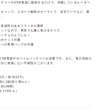
ッテリーやUSB電源に接続するだけで、内蔵しているヒーター
・キャンプ、スポーツ観戦やカーライフ、在宅ワークなど、家
す。
、保温性のあるフランネル素材
ケットなので、男性でも腰に巻けるサイズ
ポンチョのようにも！
用ポケット付属
ラーの専用バッグが付属
USB電源やモバイルバッテリーが必要です。また、電力供給が
十分に発熱しない可能性がございます。
℃ / 弱 約32℃）
的に[強]切り替わり）
（約1時間）
B TYPE A ）