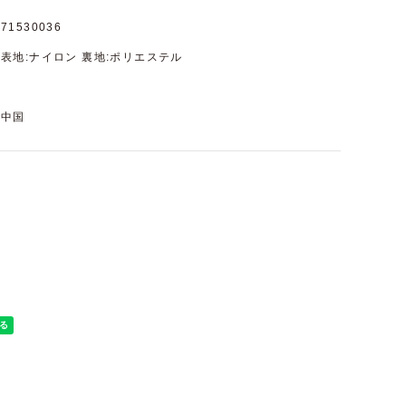
71530036
表地:ナイロン 裏地:ポリエステル
中国