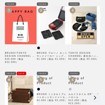
TDCBS
TDCBS
TDCBS
1
2
3
BRUNO×TOKYO
BRUNO ブルーノ ホット
TOKYO DESIGN
DESIGN CHANNEL オ
サンドメーカー シングル
CHANNEL 新生活ハッピ
リジナルハッピーBOX B
¥20,000（税込
用プチガトープレート
¥1,500（税込 ¥1,650）
ーバッグ A
¥5,000（税込 ¥5,500）
¥22,000）
TDCBS
SALE
TDCBS
TDCBS
4
5
6
BRUNO ミニタルトプレ
ルルドスタイル EMSパワ
ートホットサンドメーカー
ーロール
ダブル用
¥2,000（税込 ¥2,200）
¥12,000（税込
¥13,200）