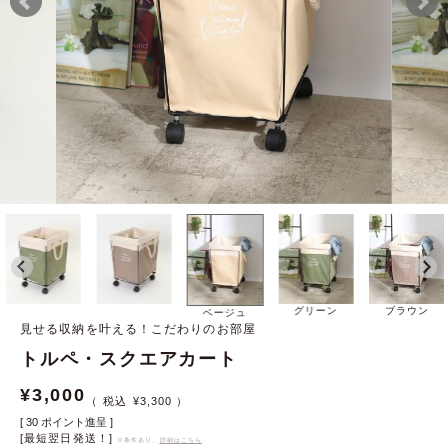
グリーン
ブラウン
ベージュ
見せる収納を叶える！こだわりのお部屋
トルペ・スクエアカート
¥
3,000
¥
3,300
[
30
ポイント進呈 ]
[最短翌日発送！]
※条件あり、
詳細はこちら