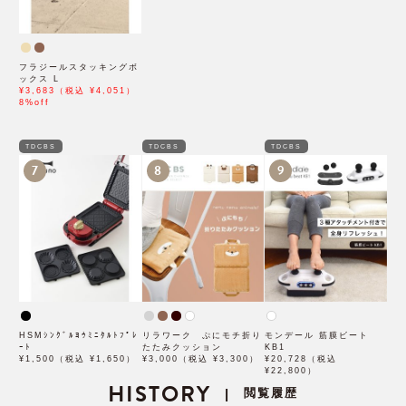
フラジールスタッキングボ
ックス L
¥3,683（税込 ¥4,051）
8%off
TDCBS
TDCBS
TDCBS
7
8
9
HSMｼﾝｸﾞﾙﾖｳﾐﾆﾀﾙﾄﾌﾟﾚ
リラワーク ぷにモチ折り
モンデール 筋膜ビート
ｰﾄ
たたみクッション
KB1
¥1,500（税込 ¥1,650）
¥3,000（税込 ¥3,300）
¥20,728（税込
¥22,800）
HISTORY
閲覧履歴
|