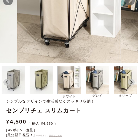
グレイ
オリーブ
ホワイト
シンプルなデザインで生活感なくスッキリ収納！
センプリチェ スリムカート
¥
4,500
¥
4,950
[
45
ポイント進呈 ]
[最短翌日発送！]
※条件あり、
詳細はこちら