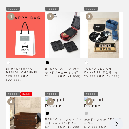
TDCBS
TDCBS
TDCBS
1
2
3
BRUNO×TOKYO
BRUNO ブルーノ ホット
TOKYO DESIGN
DESIGN CHANNEL オ
サンドメーカー シングル
CHANNEL 新生活ハッピ
リジナルハッピーBOX B
¥20,000（税込
用プチガトープレート
¥1,500（税込 ¥1,650）
ーバッグ A
¥5,000（税込 ¥5,500）
¥22,000）
TDCBS
SALE
TDCBS
TDCBS
4
5
6
BRUNO ミニタルトプレ
ルルドスタイル EMSパワ
ートホットサンドメーカー
ーロール
ダブル用
¥2,000（税込 ¥2,200）
¥12,000（税込