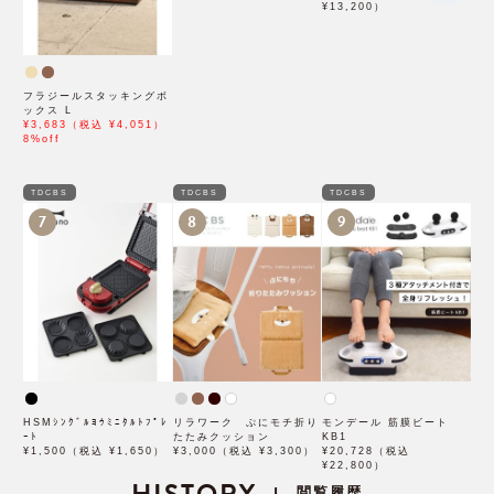
¥13,200）
フラジールスタッキングボ
ックス L
¥3,683（税込 ¥4,051）
8%off
TDCBS
TDCBS
TDCBS
7
8
9
HSMｼﾝｸﾞﾙﾖｳﾐﾆﾀﾙﾄﾌﾟﾚ
リラワーク ぷにモチ折り
モンデール 筋膜ビート
ｰﾄ
たたみクッション
KB1
¥1,500（税込 ¥1,650）
¥3,000（税込 ¥3,300）
¥20,728（税込
¥22,800）
HISTORY
閲覧履歴
|