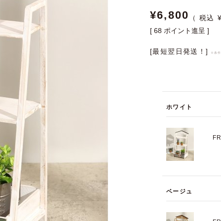
¥
6,800
[
68
ポイント進呈 ]
[最短翌日発送！]
※条
ホワイト
F
ベージュ