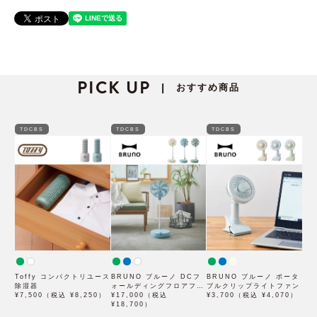
PICK UP
おすすめ商品
|
TDCBS
TDCBS
TDCBS
Toffy コンパクトリユース
BRUNO ブルーノ DCフ
BRUNO ブルーノ ポータ
除湿器
ォールディングフロアファ
ブルクリップライトファン
¥7,500（税込 ¥8,250）
ン
¥17,000（税込
¥3,700（税込 ¥4,070）
¥18,700）