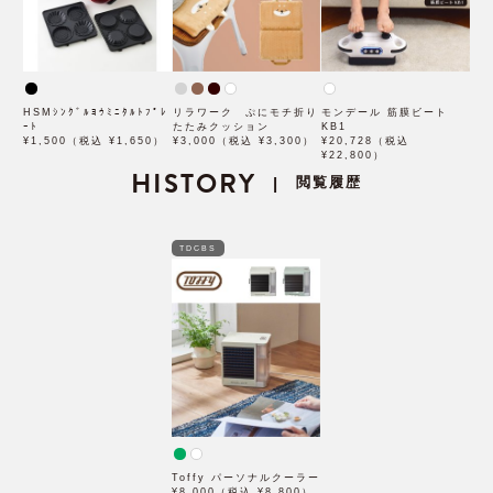
HSMｼﾝｸﾞﾙﾖｳﾐﾆﾀﾙﾄﾌﾟﾚ
リラワーク ぷにモチ折り
モンデール 筋膜ビート
ｰﾄ
たたみクッション
KB1
¥1,500（税込 ¥1,650）
¥3,000（税込 ¥3,300）
¥20,728（税込
¥22,800）
HISTORY
閲覧履歴
|
TDCBS
Toffy パーソナルクーラー
¥8,000（税込 ¥8,800）