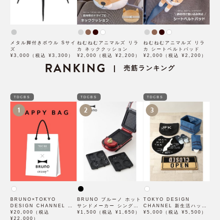
メタル脚付きボウル Sサイ
ねむねむアニマルズ リラ
ねむねむアニマルズ リラ
ズ
カ ネッククッション
カ シートベルトパッド
¥3,000（税込 ¥3,300）
¥2,000（税込 ¥2,200）
¥2,000（税込 ¥2,200）
RANKING
売筋ランキング
|
TDCBS
TDCBS
TDCBS
1
2
3
BRUNO×TOKYO
BRUNO ブルーノ ホット
TOKYO DESIGN
DESIGN CHANNEL オ
サンドメーカー シングル
CHANNEL 新生活ハッピ
リジナルハッピーBOX B
¥20,000（税込
用プチガトープレート
¥1,500（税込 ¥1,650）
ーバッグ A
¥5,000（税込 ¥5,500）
¥22,000）