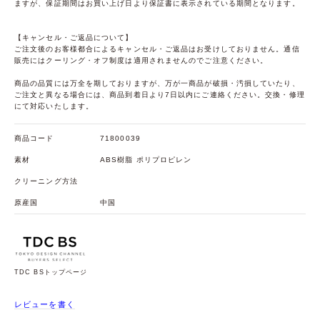
ますが、保証期間はお買い上げ日より保証書に表示されている期間となります。
【キャンセル・ご返品について】
ご注文後のお客様都合によるキャンセル・ご返品はお受けしておりません。通信
販売にはクーリング・オフ制度は適用されませんのでご注意ください。
商品の品質には万全を期しておりますが、万が一商品が破損・汚損していたり、
ご注文と異なる場合には、商品到着日より7日以内にご連絡ください。交換・修理
にて対応いたします。
商品コード
71800039
素材
ABS樹脂 ポリプロピレン
クリーニング方法
原産国
中国
TDC BSトップページ
レビューを書く