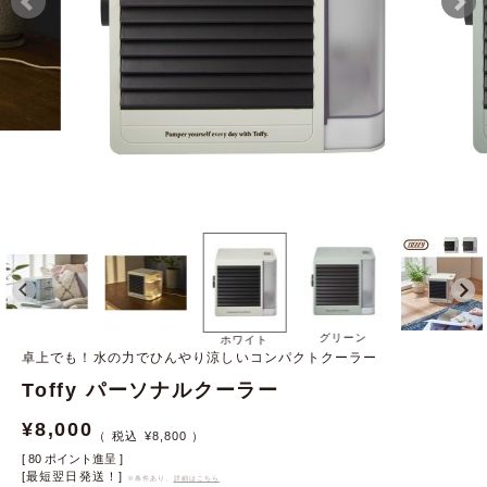
グリーン
ホワイト
卓上でも！水の力でひんやり涼しいコンパクトクーラー
Toffy パーソナルクーラー
¥
8,000
¥
8,800
[
80
ポイント進呈 ]
[最短翌日発送！]
※条件あり、
詳細はこちら