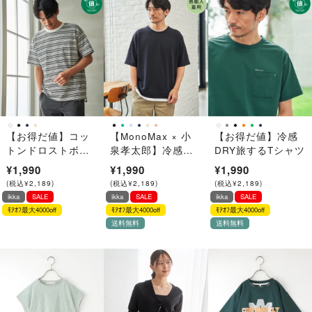
【お得だ値】コッ
【MonoMax × 小
【お得だ値】冷感
トンドロストボー
泉孝太郎】冷感
DRY旅するTシャツ
ダーTシャツ【接触
DRYリップル5分袖
¥1,990
¥1,990
¥1,990
冷感】
Tシャツ「小泉孝太
(
税込
¥
2,189
)
(
税込
¥
2,189
)
(
税込
¥
2,189
)
郎さん着用モデ
ikka
SALE
ikka
SALE
ikka
SALE
ル」
ﾓｱｵﾌ最大4000off
ﾓｱｵﾌ最大4000off
ﾓｱｵﾌ最大4000off
送料無料
送料無料