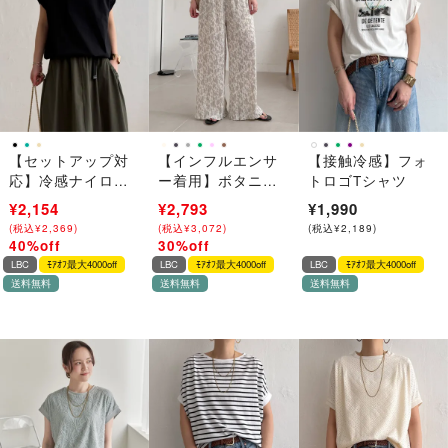
【セットアップ対
【インフルエンサ
【接触冷感】フォ
応】冷感ナイロン
ー着用】ボタニカ
トロゴTシャツ
ドロストプルオー
ルプリントプリー
¥3,590
¥2,154
¥3,990
¥2,793
¥1,990
バー
ツパンツ
(
(
税込
税込
¥
¥
3,949
2,369
)
)
(
(
税込
税込
¥
¥
4,389
3,072
)
)
(
税込
¥
2,189
)
40%off
30%off
→
→
LBC
ﾓｱｵﾌ最大4000off
LBC
ﾓｱｵﾌ最大4000off
LBC
ﾓｱｵﾌ最大4000off
送料無料
送料無料
送料無料