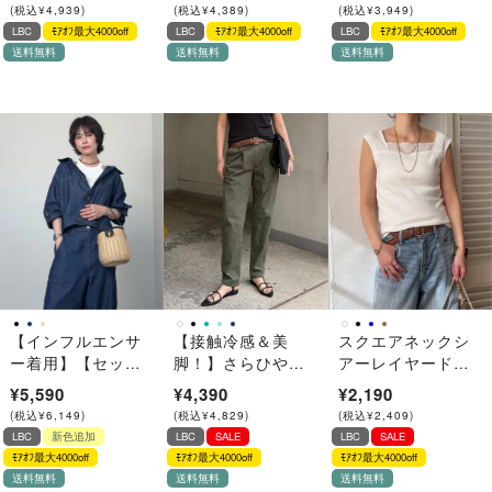
ード
(
税込
¥
4,939
)
(
税込
¥
4,389
)
(
税込
¥
3,949
)
LBC
ﾓｱｵﾌ最大4000off
LBC
ﾓｱｵﾌ最大4000off
LBC
ﾓｱｵﾌ最大4000off
送料無料
送料無料
送料無料
【インフルエンサ
【接触冷感＆美
スクエアネックシ
ー着用】【セット
脚！】さらひやジ
アーレイヤードタ
アップ対応可能】
ップレステーパー
ンクトップ
¥5,590
¥4,390
¥2,190
リネン／デニム ワ
ドパンツ
(
税込
¥
6,149
)
(
税込
¥
4,829
)
(
税込
¥
2,409
)
ークシャツジャケ
LBC
新色追加
LBC
SALE
LBC
SALE
ット
ﾓｱｵﾌ最大4000off
ﾓｱｵﾌ最大4000off
ﾓｱｵﾌ最大4000off
送料無料
送料無料
送料無料