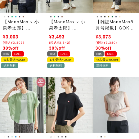
【MonoMax × 小
【MonoMax × 小
【雑誌MonoMax5
泉孝太郎】
泉孝太郎】
月号掲載】GOKU
Reflax(R)冷感UV
Reflax(R)冷感UV
楽パンツ EASY
¥4,290
¥3,003
¥4,990
¥3,493
¥4,390
¥3,073
オープンカラーシ
イージーアンクル
STRETCH 冷感ア
(
(
税込
税込
¥
¥
4,719
3,303
)
)
(
(
税込
税込
¥
¥
5,489
3,842
)
)
(
(
税込
税込
¥
¥
4,829
3,380
)
)
ャツ「小泉孝太郎
パンツ「小泉孝太
ンクル【接触冷
30%off
30%off
30%off
→
→
→
さん着用モデル」
郎さん着用モデ
感】「小泉孝太郎
ikka
SALE
ikka
SALE
ikka
SALE
ル」
さん着用モデル」
ﾓｱｵﾌ最大4000off
ﾓｱｵﾌ最大4000off
ﾓｱｵﾌ最大4000off
送料無料
送料無料
送料無料