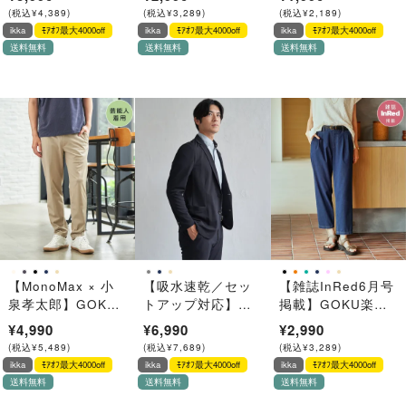
ツ
ツ【親子コーデ】
(
税込
¥
4,389
)
(
税込
¥
3,289
)
(
税込
¥
2,189
)
ikka
ﾓｱｵﾌ最大4000off
ikka
ﾓｱｵﾌ最大4000off
ikka
ﾓｱｵﾌ最大4000off
送料無料
送料無料
送料無料
【MonoMax × 小
【吸水速乾／セッ
【雑誌InRed6月号
泉孝太郎】GOKU
トアップ対応】
掲載】GOKU楽パ
楽パンツ EASY
GOKU楽ワーク
ンツ 冷感テーパー
¥4,990
¥6,990
¥2,990
STRETCH ピケ
DRYソフトカノコ
ド【接触冷感】
(
税込
¥
5,489
)
(
税込
¥
7,689
)
(
税込
¥
3,289
)
「小泉孝太郎さん
ジャケット
ikka
ﾓｱｵﾌ最大4000off
ikka
ﾓｱｵﾌ最大4000off
ikka
ﾓｱｵﾌ最大4000off
着用モデル」
送料無料
送料無料
送料無料