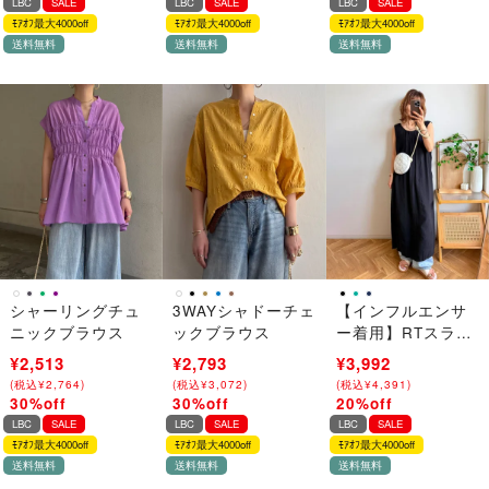
LBC
SALE
LBC
SALE
LBC
SALE
ﾓｱｵﾌ最大4000off
ﾓｱｵﾌ最大4000off
ﾓｱｵﾌ最大4000off
送料無料
送料無料
送料無料
シャーリングチュ
3WAYシャドーチェ
【インフルエンサ
ニックブラウス
ックブラウス
ー着用】RTスラブ
2WAYリボンワンピ
¥3,590
¥2,513
¥3,990
¥2,793
¥4,990
¥3,992
ース
(
(
税込
税込
¥
¥
3,949
2,764
)
)
(
(
税込
税込
¥
¥
4,389
3,072
)
)
(
(
税込
税込
¥
¥
5,489
4,391
)
)
30%off
30%off
20%off
→
→
→
LBC
SALE
LBC
SALE
LBC
SALE
ﾓｱｵﾌ最大4000off
ﾓｱｵﾌ最大4000off
ﾓｱｵﾌ最大4000off
送料無料
送料無料
送料無料