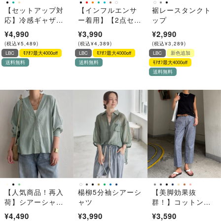
【セットアップ対
【インフルエンサ
裾レースタンクト
応】冷感ギャザー
ー着用】【2点セッ
ップ
ポケットワークス
ト】Vネックピンタ
¥4,990
¥3,990
¥2,990
カート
ックセットワンピ
(
税込
¥
5,489
)
(
税込
¥
4,389
)
(
税込
¥
3,289
)
ース
LBC
ﾓｱｵﾌ最大4000off
LBC
ﾓｱｵﾌ最大4000off
LBC
新色追加
送料無料
送料無料
ﾓｱｵﾌ最大4000off
送料無料
【人気商品！再入
楊柳5分袖シアーシ
【美脚効果抜
荷】シアーシャツ
ャツ
群！】コットンシ
カーディガン
ャンブレーテーパ
¥4,490
¥3,990
¥3,590