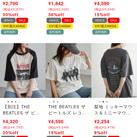
Tシャツ
ープリントTシャツ
¥5,400
¥2,700
¥2,900
¥1,842
¥5,400
¥4,590
(
(
税込
税込
¥
¥
5,940
2,970
)
)
(
(
税込
税込
¥
¥
3,190
2,026
)
)
(
(
税込
税込
¥
¥
5,940
5,049
)
)
50%off
36%off
15%off
→
→
→
VENCE
SALE
VENCE
SALE
VENCE
SALE
ﾓｱｵﾌ最大4000off
ﾓｱｵﾌ最大4000off
ﾓｱｵﾌ最大4000off
送料無料
送料無料
送料無料
【別注】THE
THE BEATLES ザ
梨地 ミッキーマウ
BEATLES ザ ビー
ビートルズ レコー
ス＆ミニーマウス
トルズ ツアーラグ
ドプリントTシャツ
プリントTシャツ
¥5,400
¥4,320
¥5,400
¥4,590
¥2,480
¥2,254
ランTシャツ
(
(
税込
税込
¥
¥
5,940
4,752
)
)
(
(
税込
税込
¥
¥
5,940
5,049
)
)
(
(
税込
税込
¥
¥
2,728
2,479
)
)
20%off
15%off
9%off
→
→
→