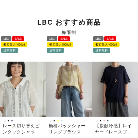
LBC おすすめ商品
梅雨割
LBC
SALE
LBC
SALE
LBC
SALE
ﾓｱｵﾌ最大4000off
ﾓｱｵﾌ最大4000off
ﾓｱｵﾌ最大4000off
送料無料
送料無料
送料無料
レース切り替えピ
楊柳バックシャー
【接触冷感】レイ
ンタックシャツ
リングブラウス
ヤードレースプル
オーバー