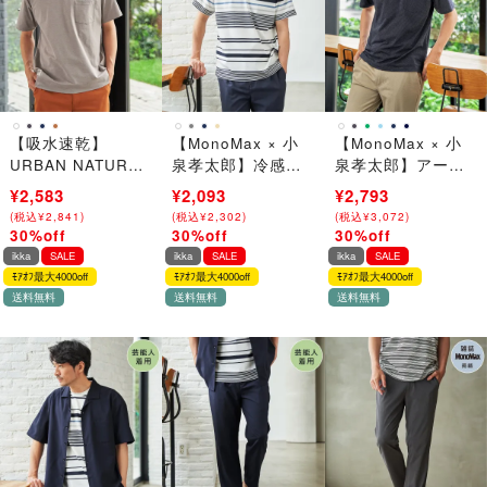
【吸水速乾】
【MonoMax × 小
【MonoMax × 小
URBAN NATURE
泉孝太郎】冷感
泉孝太郎】アーバ
LIFE アーバンネイ
DRYポンチボーダ
ンドライ冷感スイ
¥3,690
¥2,583
¥2,990
¥2,093
¥3,990
¥2,793
チャーライフ ドラ
ーTシャツ「小泉孝
スボタンダウンポ
(
(
税込
税込
¥
¥
4,059
2,841
)
)
(
(
税込
税込
¥
¥
3,289
2,302
)
)
(
(
税込
税込
¥
¥
4,389
3,072
)
)
イSP冷感トレT
太郎さん着用モデ
ロシャツ「小泉孝
30%off
30%off
30%off
→
→
→
ル」
太郎さん着用モデ
ikka
SALE
ikka
SALE
ikka
SALE
ル」
ﾓｱｵﾌ最大4000off
ﾓｱｵﾌ最大4000off
ﾓｱｵﾌ最大4000off
送料無料
送料無料
送料無料