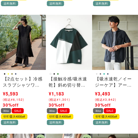
送料無料
送料無料
送料無料
【2点セット】冷感
【接触冷感/吸水速
【吸水速乾／イー
スラブシャツワン
乾】斜め切り替えT
ジーケア】アーバ
ピースセット
シャツ
ンドライ冷感オー
¥7,990
¥5,593
¥1,690
¥1,183
¥4,990
¥3,493
（120~160cm）
プンポロシャツ
(
(
税込
税込
¥
¥
8,789
6,152
)
)
(
(
税込
税込
¥
¥
1,859
1,301
)
)
(
(
税込
税込
¥
¥
5,489
3,842
)
)
30%off
30%off
30%off
→
→
→
ikka
SALE
ikka
SALE
ikka
SALE
ﾓｱｵﾌ最大4000off
ﾓｱｵﾌ最大4000off
ﾓｱｵﾌ最大4000off
送料無料
送料無料
送料無料