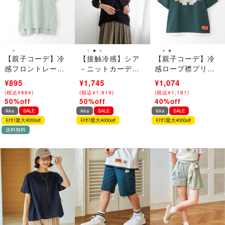
【親子コーデ】冷
【接触冷感】シア
【親子コーデ】冷
感フロントレース
－ニットカーディ
感ロープ襟プリン
切り替えプルオー
ガン
トTシャツ
¥1,790
¥895
¥3,490
¥1,745
¥1,790
¥1,074
バー
（120~160cm）
(
(
税込
税込
¥
¥
1,969
984
)
)
(
(
税込
税込
¥
¥
3,839
1,919
)
)
(
(
税込
税込
¥
¥
1,969
1,181
)
)
（130~160cm）
50%off
50%off
40%off
→
→
→
ikka
SALE
ikka
SALE
ikka
SALE
ﾓｱｵﾌ最大4000off
ﾓｱｵﾌ最大4000off
ﾓｱｵﾌ最大4000off
送料無料