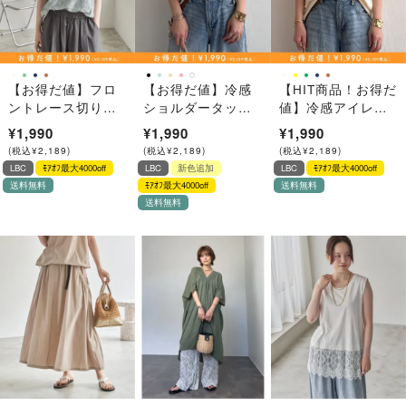
【お得だ値】フロ
【お得だ値】冷感
【HIT商品！お得だ
ントレース切り替
ショルダータック
値】冷感アイレッ
えプルオーバー
プルオーバー【接
トレースプルオー
¥1,990
¥1,990
¥1,990
触冷感】
バー【接触冷感】
(
税込
¥
2,189
)
(
税込
¥
2,189
)
(
税込
¥
2,189
)
LBC
ﾓｱｵﾌ最大4000off
LBC
新色追加
LBC
ﾓｱｵﾌ最大4000off
送料無料
ﾓｱｵﾌ最大4000off
送料無料
送料無料