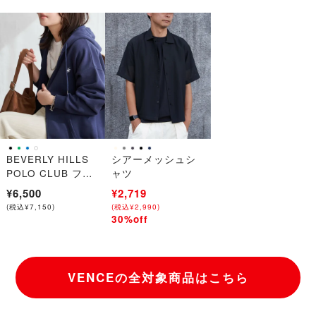
BEVERLY HILLS
シアーメッシュシ
POLO CLUB フル
ャツ
ジップパーカー
¥6,500
¥3,900
¥2,719
(
税込
¥
7,150
)
(
(
税込
税込
¥
¥
4,290
2,990
)
)
30%off
→
VENCEの全対象商品はこちら