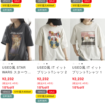
VENCE
SALE
VENCE
SALE
VENCE
SALE
ﾓｱｵﾌ最大4000off
ﾓｱｵﾌ最大4000off
ﾓｱｵﾌ最大4000off
送料無料
送料無料
送料無料
USED風 STAR
USED風 IT イット
USED風 IT イット
WARS スターウォ
プリントTシャツ 2
プリントTシャツ 1
ーズ プリントTシ
¥2,480
¥2,232
¥2,480
¥2,232
¥2,480
¥2,232
ャツ
(
(
税込
税込
¥
¥
2,728
2,455
)
)
(
(
税込
税込
¥
¥
2,728
2,455
)
)
(
(
税込
税込
¥
¥
2,728
2,455
)
)
10%off
10%off
10%off
→
→
→
VENCE
ﾓｱｵﾌ最大4000off
VENCE
SALE
送料無料
ﾓｱｵﾌ最大4000off
送料無料