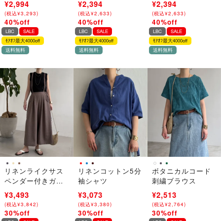
¥4,990
¥2,994
¥3,990
¥2,394
¥3,990
¥2,394
(
(
税込
税込
¥
¥
5,489
3,293
)
)
(
(
税込
税込
¥
¥
4,389
2,633
)
)
(
(
税込
税込
¥
¥
4,389
2,633
)
)
40%off
40%off
40%off
→
→
→
LBC
SALE
LBC
SALE
LBC
SALE
ﾓｱｵﾌ最大4000off
ﾓｱｵﾌ最大4000off
ﾓｱｵﾌ最大4000off
送料無料
送料無料
送料無料
リネンライクサス
リネンコットン5分
ボタニカルコード
ペンダー付きガウ
袖シャツ
刺繍ブラウス
チョパンツ
¥4,990
¥3,493
¥4,390
¥3,073
¥3,590
¥2,513
(
(
税込
税込
¥
¥
5,489
3,842
)
)
(
(
税込
税込
¥
¥
4,829
3,380
)
)
(
(
税込
税込
¥
¥
3,949
2,764
)
)
30%off
30%off
30%off
→
→
→