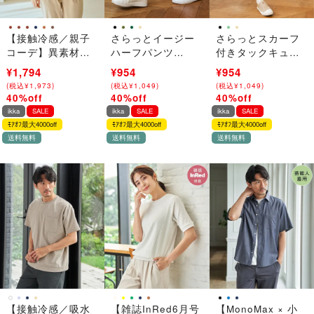
【接触冷感／親子
さらっとイージー
さらっとスカーフ
コーデ】異素材切
ハーフパンツ
付きタックキュロ
り替えドロストプ
（120~160cm）
ット
¥2,990
¥1,794
¥1,590
¥954
¥1,590
¥954
ルオーバー
（120~160cm）
(
(
税込
税込
¥
¥
3,289
1,973
)
)
(
(
税込
税込
¥
¥
1,749
1,049
)
)
(
(
税込
税込
¥
¥
1,749
1,049
)
)
40%off
40%off
40%off
→
→
→
ikka
SALE
ikka
SALE
ikka
SALE
ﾓｱｵﾌ最大4000off
ﾓｱｵﾌ最大4000off
ﾓｱｵﾌ最大4000off
送料無料
送料無料
送料無料
【接触冷感／吸水
【雑誌InRed6月号
【MonoMax × 小