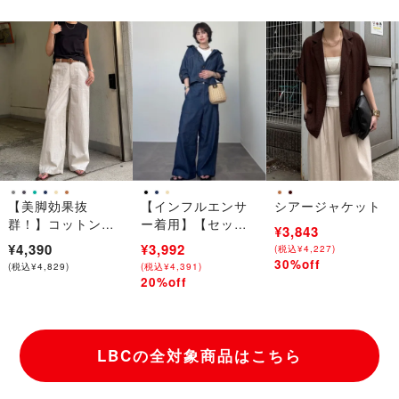
【美脚効果抜
【インフルエンサ
シアージャケット
群！】コットンシ
ー着用】【セット
¥5,490
¥3,843
ャンブレーベーカ
アップ対応可能】
¥4,390
¥4,990
¥3,992
(
(
税込
税込
¥
¥
6,039
4,227
)
)
ーパンツ
リネン／デニム ワ
30%off
→
(
税込
¥
4,829
)
(
(
税込
税込
¥
¥
5,489
4,391
)
)
ークポケットパン
20%off
→
ツ
LBCの全対象商品はこちら