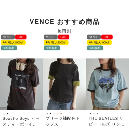
VENCE おすすめ商品
梅雨割
VENCE
SALE
VENCE
SALE
VENCE
SALE
ﾓｱｵﾌ最大4000off
ﾓｱｵﾌ最大4000off
ﾓｱｵﾌ最大4000off
送料無料
送料無料
送料無料
Beastie Boys ビー
プリーツ袖配色ト
THE BEATLES ザ
スティ・ボーイズ
ップス
ビートルズ リンガ