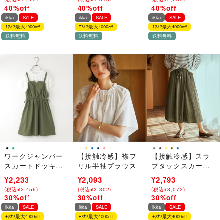
さん着用モデル」
冷感】「小泉孝太
40%off
40%off
40%off
→
→
→
郎さん着用モデ
ikka
SALE
ikka
SALE
ikka
SALE
ル」
ﾓｱｵﾌ最大4000off
ﾓｱｵﾌ最大4000off
ﾓｱｵﾌ最大4000off
送料無料
送料無料
送料無料
ワークジャンパー
【接触冷感】襟フ
【接触冷感】スラ
スカートドッキン
リル半袖ブラウス
ブタックスカーチ
グワンピース
ョ
¥3,190
¥2,233
¥2,990
¥2,093
¥3,990
¥2,793
（120~160cm）
(
(
税込
税込
¥
¥
3,509
2,456
)
)
(
(
税込
税込
¥
¥
3,289
2,302
)
)
(
(
税込
税込
¥
¥
4,389
3,072
)
)
30%off
30%off
30%off
→
→
→
ikka
SALE
ikka
SALE
ikka
SALE
ﾓｱｵﾌ最大4000off
ﾓｱｵﾌ最大4000off
ﾓｱｵﾌ最大4000off