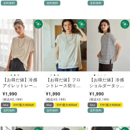
送料無料
送料無料
送料無料
【お得だ値】冷感
【お得だ値】フロ
【お得だ値】冷感
アイレットレース
ントレース切り替
ショルダータック
プルオーバー【接
えプルオーバー
プルオーバー【接
¥1,990
¥1,990
¥1,990
触冷感】
【接触冷感／親子
触冷感】
(
税込
¥
2,189
)
(
税込
¥
2,189
)
(
税込
¥
2,189
)
コーデ】
ikka
ﾓｱｵﾌ最大4000off
ikka
ﾓｱｵﾌ最大4000off
ikka
ﾓｱｵﾌ最大4000off
送料無料
送料無料
送料無料