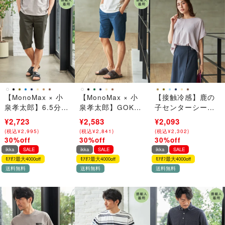
【MonoMax × 小
【MonoMax × 小
【接触冷感】鹿の
泉孝太郎】6.5分丈
泉孝太郎】GOKU
子センターシーム
ドビーイージーハ
楽パンツ EASY
タックプルオーバ
¥3,890
¥2,723
¥3,690
¥2,583
¥2,990
¥2,093
ーフパンツ「小泉
STRETCH 冷感5P
ー
(
(
税込
税込
¥
¥
4,279
2,995
)
)
(
(
税込
税込
¥
¥
4,059
2,841
)
)
(
(
税込
税込
¥
¥
3,289
2,302
)
)
孝太郎さん着用モ
ショート「小泉孝
30%off
30%off
30%off
→
→
→
デル」
太郎さん着用モデ
ikka
SALE
ikka
SALE
ikka
SALE
ル」
ﾓｱｵﾌ最大4000off
ﾓｱｵﾌ最大4000off
ﾓｱｵﾌ最大4000off
送料無料
送料無料
送料無料