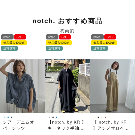
notch. おすすめ商品
梅雨割
notch.
SALE
notch.
SALE
notch.
SALE
ﾓｱｵﾌ最大4000off
ﾓｱｵﾌ最大4000off
ﾓｱｵﾌ最大4000off
送料無料
送料無料
送料無料
シアーデニムオー
【notch. by KR 】
【 notch. by KR
バーシャツ
キーネック半袖ビ
】アシメサロペッ
ッグワンピース
ト