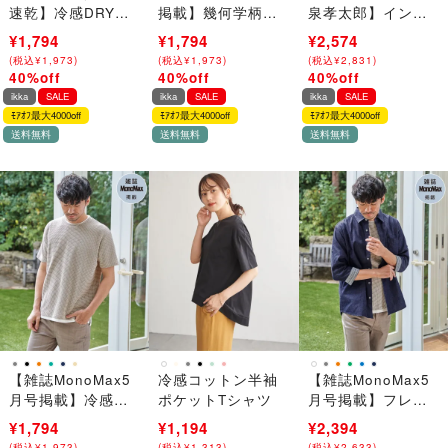
速乾】冷感DRYサ
掲載】幾何学柄ジ
泉孝太郎】インデ
ッカーポケットTシ
ャカード半袖プル
ィゴ冷感スイスカ
¥2,990
¥1,794
¥2,990
¥1,794
¥4,290
¥2,574
ャツ
オーバー 【親子コ
ラーシャツ「小泉
(
(
税込
税込
¥
¥
3,289
1,973
)
)
(
(
税込
税込
¥
¥
3,289
1,973
)
)
(
(
税込
税込
¥
¥
4,719
2,831
)
)
ーデ】
孝太郎さん着用モ
40%off
40%off
40%off
→
→
→
デル」
ikka
SALE
ikka
SALE
ikka
SALE
ﾓｱｵﾌ最大4000off
ﾓｱｵﾌ最大4000off
ﾓｱｵﾌ最大4000off
送料無料
送料無料
送料無料
【雑誌MonoMax5
冷感コットン半袖
【雑誌MonoMax5
月号掲載】冷感ド
ポケットTシャツ
月号掲載】フレン
ライワッフルフェ
チリネンMIX袖
¥2,990
¥1,794
¥1,990
¥1,194
¥3,990
¥2,394
イクT「小泉孝太郎
2WAYシャツ【接触
(
(
税込
税込
¥
¥
3,289
1,973
)
)
(
(
税込
税込
¥
¥
2,189
1,313
)
)
(
(
税込
税込
¥
¥
4,389
2,633
)
)