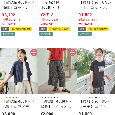
【雑誌InRed6月号
【接触冷感】
【接触冷感／UVカ
掲載】コットンラ
Healthknit
ット】コットン前
イクシアードルマ
Product ヘルスニ
後レースタンクト
¥3,990
¥3,192
¥3,390
¥2,712
¥1,990
¥1,592
ンブラウス
ットプロダクト 半
ップ
(
(
税込
税込
¥
¥
4,389
3,511
)
)
(
(
税込
税込
¥
¥
3,729
2,983
)
)
(
(
税込
税込
¥
¥
2,189
1,751
)
)
袖Tシャツ
20%off
20%off
20%off
→
→
→
ikka
ﾓｱｵﾌ最大4000off
ikka
ﾓｱｵﾌ最大4000off
ikka
ﾓｱｵﾌ最大4000off
送料無料
送料無料
送料無料
【雑誌InRed6月号
【雑誌InRed6月号
【接触冷感／親子
掲載】冷感／デニ
掲載】さらっとプ
コーデ】ロゴフォ
ム裾ドロストシャ
リーツワイドパン
トプリントTシャツ
¥3,990
¥2,990
¥1,990