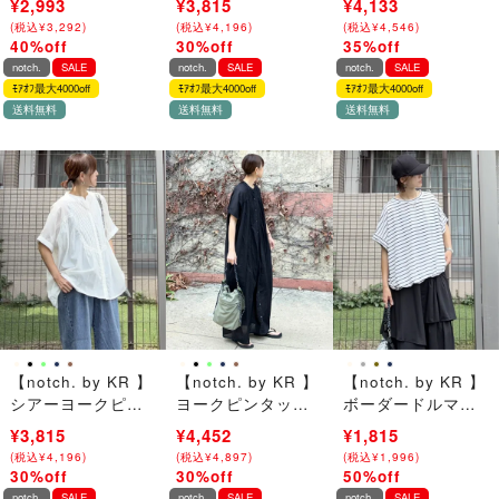
¥4,990
¥2,993
¥5,450
¥3,815
¥6,360
¥4,133
(
(
税込
税込
¥
¥
5,489
3,292
)
)
(
(
税込
税込
¥
¥
5,995
4,196
)
)
(
(
税込
税込
¥
¥
6,996
4,546
)
)
40%off
30%off
35%off
→
→
→
notch.
SALE
notch.
SALE
notch.
SALE
ﾓｱｵﾌ最大4000off
ﾓｱｵﾌ最大4000off
ﾓｱｵﾌ最大4000off
送料無料
送料無料
送料無料
【notch. by KR 】
【notch. by KR 】
【notch. by KR 】
シアーヨークピン
ヨークピンタック
ボーダードルマン
タックブラウス
ワンピース
ドローコードTシャ
¥5,450
¥3,815
¥6,360
¥4,452
¥3,630
¥1,815
ツ
(
(
税込
税込
¥
¥
5,995
4,196
)
)
(
(
税込
税込
¥
¥
6,996
4,897
)
)
(
(
税込
税込
¥
¥
3,993
1,996
)
)
30%off
30%off
50%off
→
→
→
notch.
SALE
notch.
SALE
notch.
SALE