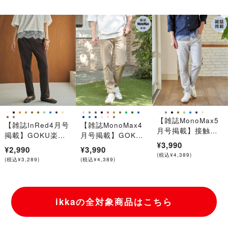
【雑誌MonoMax5
【雑誌InRed4月号
【雑誌MonoMax4
月号掲載】接触冷
掲載】GOKU楽パ
月号掲載】GOKU
感イージー5ポケッ
¥3,990
ンツ テーパード
楽パンツ EASY
¥2,990
¥3,990
ト
【親子コーデ】
STRETCH 5ポケッ
(
税込
¥
4,389
)
(
税込
¥
3,289
)
(
税込
¥
4,389
)
ト「小泉孝太郎さ
ん着用モデル」
ikkaの全対象商品はこちら