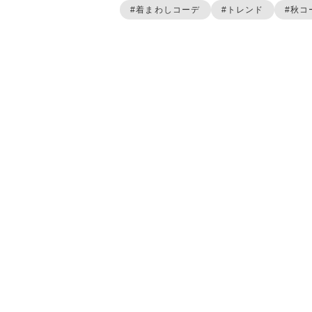
#着まわしコーデ
#トレンド
#秋コ