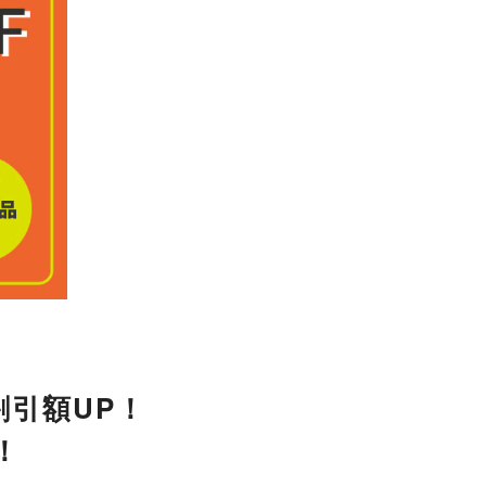
割引額UP！
！