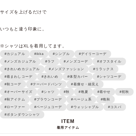
サイズを上げるだけで

いつもと違う印象に。

※シャツはXLを着用してます。
#カジュアル
#ikka
#シンプル
#デイリーコーデ
#メンズカジュアル
#ラフ
#メンズコーデ
#オフスタイル
#きれいめカジュアル
#メンズファッション
#リラックス
#着まわしコーデ
#きれいめ
#体型カバー
#シャツコーデ
#秋コーデ
#テーパードパンツ
#着痩せ・細見え
#オーバーサイズ
#シャツ
#秋
#晩夏
#着やせ
#初秋
#秋アイテム
#ブラウンコーデ
#ベージュ系
#晩秋
#ローファー
#ベージュコーデ
#ウォッシャブル
#コスパ
#ボタンダウンシャツ
着用アイテム