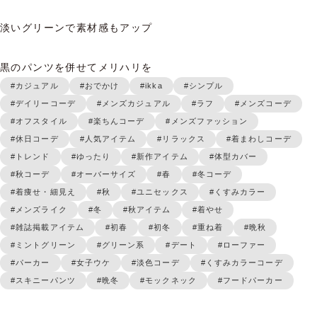
淡いグリーンで素材感もアップ

黒のパンツを併せてメリハリを
#カジュアル
#おでかけ
#ikka
#シンプル
#デイリーコーデ
#メンズカジュアル
#ラフ
#メンズコーデ
#オフスタイル
#楽ちんコーデ
#メンズファッション
#休日コーデ
#人気アイテム
#リラックス
#着まわしコーデ
#トレンド
#ゆったり
#新作アイテム
#体型カバー
#秋コーデ
#オーバーサイズ
#春
#冬コーデ
#着痩せ・細見え
#秋
#ユニセックス
#くすみカラー
#メンズライク
#冬
#秋アイテム
#着やせ
#雑誌掲載アイテム
#初春
#初冬
#重ね着
#晩秋
#ミントグリーン
#グリーン系
#デート
#ローファー
#パーカー
#女子ウケ
#淡色コーデ
#くすみカラーコーデ
#スキニーパンツ
#晩冬
#モックネック
#フードパーカー