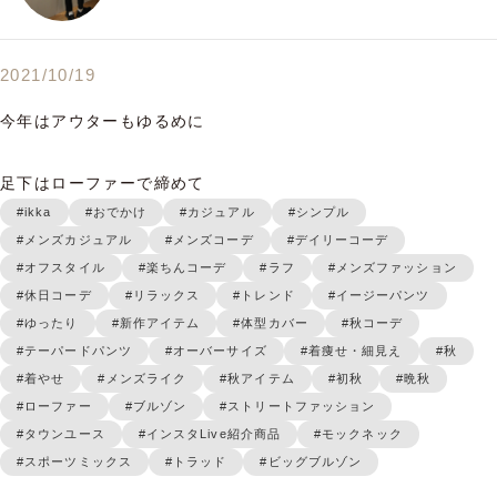
2021/10/19
今年はアウターもゆるめに

足下はローファーで締めて
#ikka
#おでかけ
#カジュアル
#シンプル
#メンズカジュアル
#メンズコーデ
#デイリーコーデ
#オフスタイル
#楽ちんコーデ
#ラフ
#メンズファッション
#休日コーデ
#リラックス
#トレンド
#イージーパンツ
#ゆったり
#新作アイテム
#体型カバー
#秋コーデ
#テーパードパンツ
#オーバーサイズ
#着痩せ・細見え
#秋
#着やせ
#メンズライク
#秋アイテム
#初秋
#晩秋
#ローファー
#ブルゾン
#ストリートファッション
#タウンユース
#インスタLive紹介商品
#モックネック
#スポーツミックス
#トラッド
#ビッグブルゾン