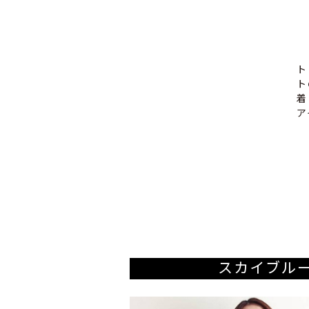
ト
ト
着
ア
スカイブル