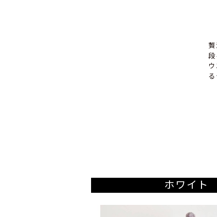
贅
段
ウ
る
ホワイト