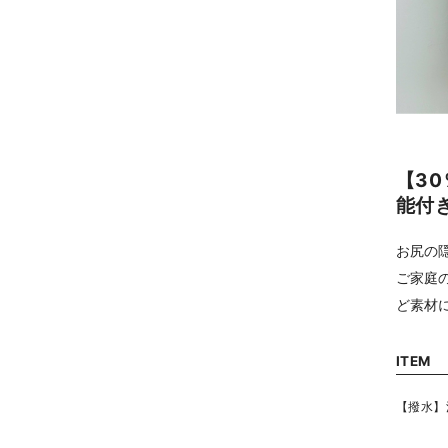
【3
能付
お尻の
ご家庭
ど素材
ITEM
【撥水】