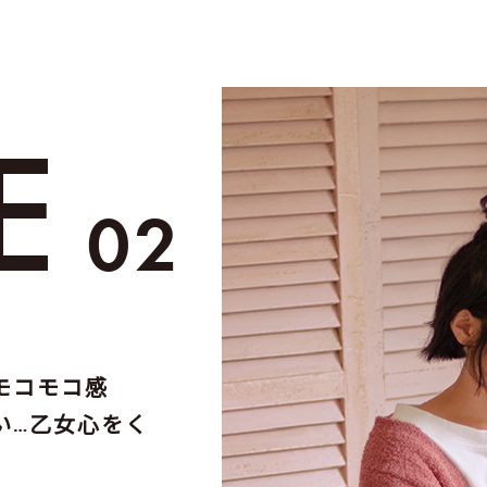
LE
02
モコモコ感
い…乙女心をく