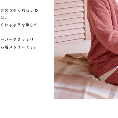
ときめきをくれるふわ
アは、
でくれるような柔らか
オーバーでスッキリ
うち着スタイルです。
mokomokoroomパンツ
￥3,990（税込￥4,389）
この画像の全ての商品はこちら