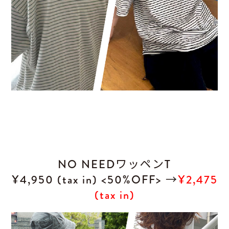
NO NEEDワッペンT
¥4,950 (tax in) <50%OFF> →
¥2,475
(tax in)