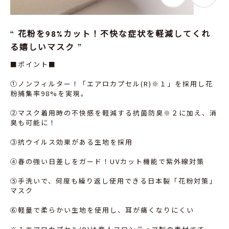
花粉を98%カット！不快な症状を軽減してくれ
る嬉しいマスク
■ポイント■
①ノンフィルター！「エアロカプセル(R)※１」を採用し花
粉捕集率98%を実現。
②マスク着用時の不快感を軽減する抗菌防臭※２に加え、消
臭も可能に！
③抗ウイルス効果がある生地を採用
④春の強い日差しをガード！UVカット機能で紫外線対策
⑤手洗いで、何度も繰り返し使用できる日本製「花粉対策」
マスク
⑥軽量で柔らかい生地を使用し、耳が痛くなりにくい