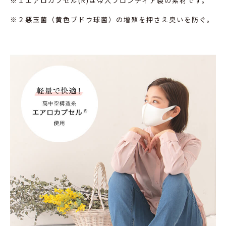
※１エアロカプセル(R)は帝人フロンティア製の素材です。
※２悪玉菌（黄色ブドウ球菌）の増殖を押さえ臭いを防ぐ。