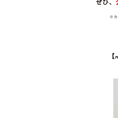
ぜひ、
※
【