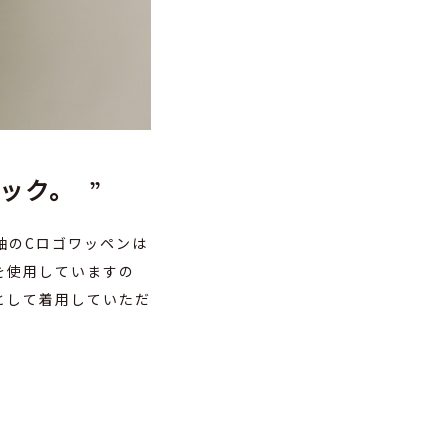
ック。
袖のCロゴワッペンは
を使用していますの
として着用していただ