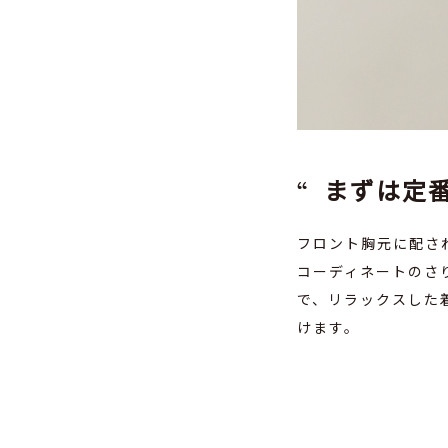
Champion 
￥4,000（税込￥4
まずは定
フロント胸元に配さ
コーディネートのさ
で、リラックスした
けます。