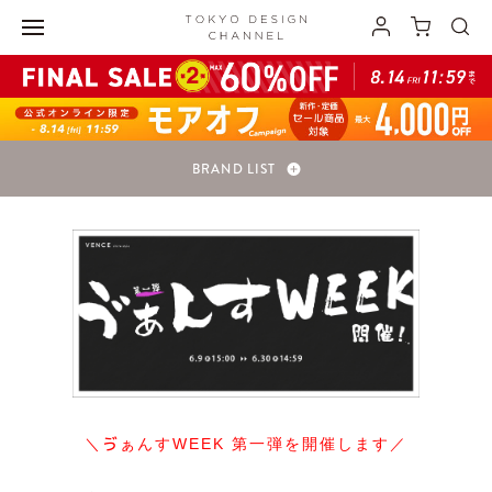
BRAND LIST
＼ゔぁんすWEEK 第一弾を開催します／