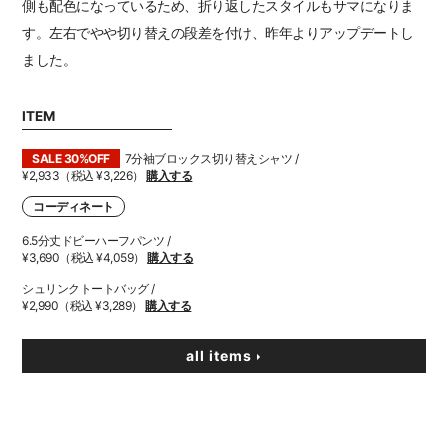
側も配色になっているため、折り返したスタイルもサマになりま
す。左右でやや切り替えの段差を付け、昨年よりアップデートし
ました。
ITEM
SALE 30%OFF
7分袖ブロックス切り替えシャツ /
¥2,933（税込 ¥3,226）
購入する
コーディネート
6.5分丈ドビーハーフパンツ /
¥3,690（税込 ¥4,059）
購入する
シュリンクトートバッグ /
¥2,990（税込 ¥3,289）
購入する
all items