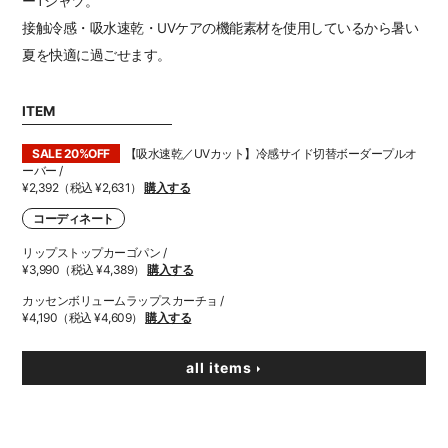
ーTシャツ。
接触冷感・吸水速乾・UVケアの機能素材を使用しているから暑い
夏を快適に過ごせます。
ITEM
SALE 20%OFF
【吸水速乾／UVカット】冷感サイド切替ボーダープルオ
ーバー /
¥2,392（税込 ¥2,631）
購入する
コーディネート
リップストップカーゴパン /
¥3,990（税込 ¥4,389）
購入する
カッセンボリュームラップスカーチョ /
¥4,190（税込 ¥4,609）
購入する
all items