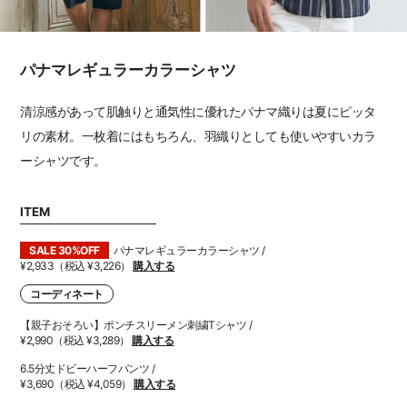
パナマレギュラーカラーシャツ
清涼感があって肌触りと通気性に優れたパナマ織りは夏にピッタ
リの素材。一枚着にはもちろん、羽織りとしても使いやすいカラ
ーシャツです。
ITEM
SALE 30%OFF
パナマレギュラーカラーシャツ /
¥2,933（税込 ¥3,226）
購入する
コーディネート
【親子おそろい】ポンチスリーメン刺繍Tシャツ /
¥2,990（税込 ¥3,289）
購入する
6.5分丈ドビーハーフパンツ /
¥3,690（税込 ¥4,059）
購入する