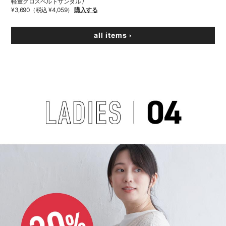
軽量クロスベルトサンダル /
¥3,690（税込 ¥4,059）
購入する
all items