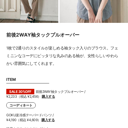
前後2WAY袖タックプルオーバー
1枚で2通りのスタイルが楽しめる袖タック入りのブラウス。フェ
ミニンなコーデにピッタリな丸みのある袖が、女性らしいやわら
かい雰囲気にしてくれます。
ITEM
SALE 30%OFF
前後2WAY袖タックプルオーバー /
¥2,233（税込 ¥2,456）
購入する
コーディネート
GOKU楽冷感テーパードパンツ /
¥4,190（税込 ¥4,609）
購入する