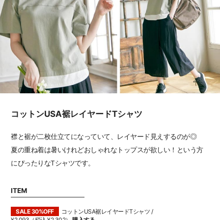
コットンUSA裾レイヤードTシャツ
襟と裾が二枚仕立てになっていて、レイヤード見えするのが◎
夏の重ね着は暑いけれどおしゃれなトップスが欲しい！という方
にぴったりなTシャツです。
ITEM
SALE 30%OFF
コットンUSA裾レイヤードTシャツ /
¥2,093（税込 ¥2,302）
購入する