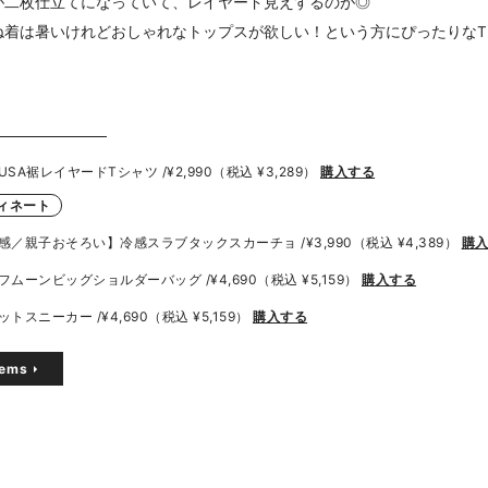
が二枚仕立てになっていて、レイヤード見えするのが◎
ね着は暑いけれどおしゃれなトップスが欲しい！という方にぴったりなT
USA裾レイヤードTシャツ /
¥2,990（税込 ¥3,289）
購入する
ィネート
感／親子おそろい】冷感スラブタックスカーチョ /
¥3,990（税込 ¥4,389）
購
フムーンビッグショルダーバッグ /
¥4,690（税込 ¥5,159）
購入する
ットスニーカー /
¥4,690（税込 ¥5,159）
購入する
items