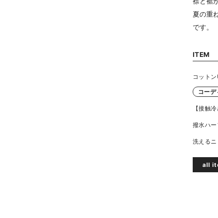
襟と裾
夏の重
です。
ITEM
コットン
コーデ
【接触冷
撥水ハー
洗えるニ
all 