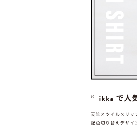
TRツイル切り替
￥2,190（税込￥2
この画像の全ての商
ikka 
天竺×ツイル×リッ
配色切り替えデザイ