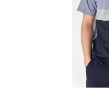
TRツイル切り替
￥2,190（税込￥2
EASY STRET
￥3,990（税込￥4
ＥＡＳＹＳＴＲＥ
￥4,990（税込￥5
この画像の全ての商