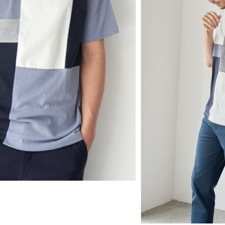
えTシャツ
,409）
CH イージーストレッチ 5Pパンツ
,389）
ＴＣＨ ＳＬＡＣＫＳ
,489）
品はこちら