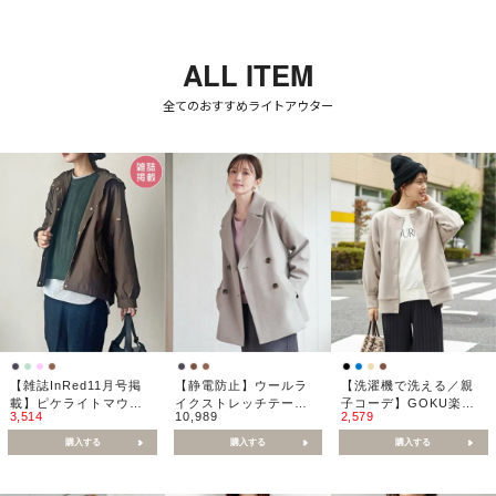
ALL ITEM
全てのおすすめライトアウター
【雑誌InRed11月号掲
【静電防止】ウールラ
【洗濯機で洗える／親
載】ピケライトマウン
イクストレッチテーラ
子コーデ】GOKU楽ダ
7,029
3,514
→
10,989
5,159
2,579
→
テンパーカ
ーコート
ンボールカーディガン
購入する
購入する
購入する