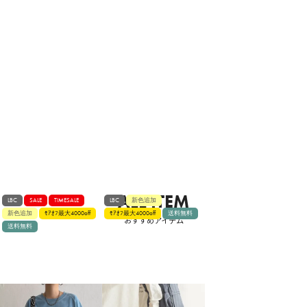
ALL ITEM
LBC
SALE
TIMESALE
LBC
新色追加
新色追加
ﾓｱｵﾌ最大4000off
ﾓｱｵﾌ最大4000off
送料無料
おすすめアイテム
送料無料