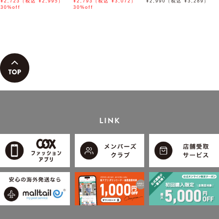
ハーフパンツ「小泉孝太郎さ
¥2,723（税込 ¥2,995）
スボタンダウンポロシャツ
¥2,793（税込 ¥3,072）
ード【接触冷感】
¥2,990（税込 ¥3,289）
ん着用モデル」
30%off
「小泉孝太郎さん着用モデ
30%off
ル」
LINK