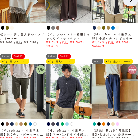
裾レース切り替えドルマンプ
【インフルエンサー着用】キ
【MonoMax × 小泉孝太
ルオーバー
ャミワイドサロペット
郎】冷感パナマレギュラーカ
¥2,990（税込 ¥3,289）
¥3,243（税込 ¥3,567）
ラー半袖シャツ「小泉孝太郎
¥2,145（税込 ¥2,359）
35%off
さん着用モデル」
50%off
ikka
SALE
ikka
SALE
ﾓｱｵﾌ最大4000off
ﾓｱｵﾌ最大4000off
ikka
ﾓｱｵﾌ最大4000off
【MonoMax × 小泉孝太
【MonoMax × 小泉孝太
【雑誌InRed6月号掲載】
郎】6.5分丈ドビーイージー
郎】アーバンドライ冷感スイ
GOKU楽パンツ 冷感テーパ