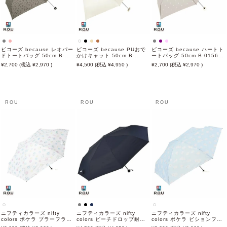
ビコーズ because レオパー
ビコーズ because PUおで
ビコーズ because ハートト
ドトートバッグ 50cm B-
かけキャット 50cm B-
ートバッグ 50cm B-015642
015574 日傘 雨傘 折りたた
095856 日傘 雨傘 折りたた
日傘 雨傘 折りたたみ傘 晴雨
2,700
2,970
4,500
4,950
2,700
2,970
み傘 晴雨兼用
み傘 晴雨兼用
兼用
ROU
ROU
ROU
ニフティカラーズ nifty
ニフティカラーズ nifty
ニフティカラーズ nifty
colors ポケラ ブラーフラワ
colors ピーチドロップ耐風
colors ポケラ ビションフリ
ー5段ミニ オフホワイト
ミニ 65cm 日傘 雨傘 折りた
ーゼ5段ミニ 50cm サックス