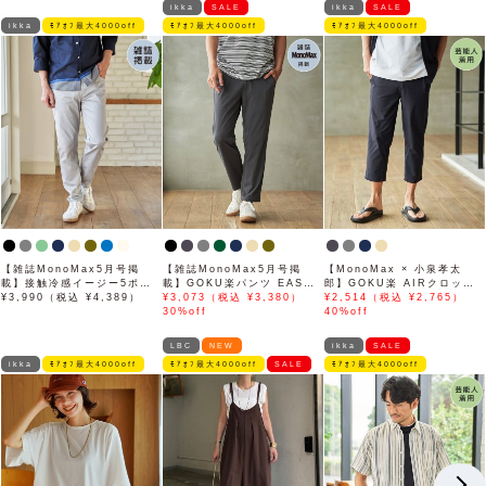
ikka
SALE
ikka
SALE
ikka
ﾓｱｵﾌ最大4000off
ﾓｱｵﾌ最大4000off
ﾓｱｵﾌ最大4000off
【雑誌MonoMax5月号掲
【雑誌MonoMax5月号掲
【MonoMax × 小泉孝太
載】接触冷感イージー5ポケ
載】GOKU楽パンツ EASY
郎】GOKU楽 AIRクロップ
ット
¥3,990（税込 ¥4,389）
STRETCH 冷感アンクル
¥3,073（税込 ¥3,380）
ドパンツ「小泉孝太郎さん着
¥2,514（税込 ¥2,765）
【接触冷感】「小泉孝太郎さ
30%off
用モデル」
40%off
ん着用モデル」
LBC
NEW
ikka
SALE
ikka
ﾓｱｵﾌ最大4000off
ﾓｱｵﾌ最大4000off
SALE
ﾓｱｵﾌ最大4000off