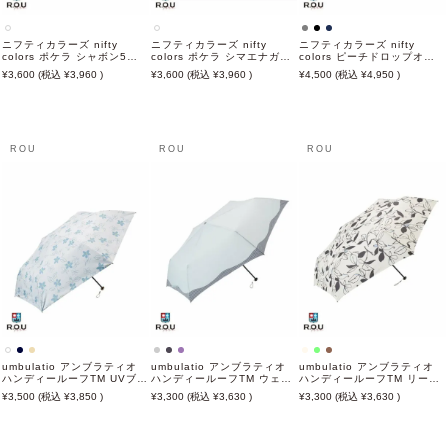
ニフティカラーズ nifty
ニフティカラーズ nifty
ニフティカラーズ nifty
colors ポケラ シャボン5段
colors ポケラ シマエナガ5
colors ピーチドロップオー
ミニ 50cm ピンク 日傘 雨傘
段ミニ サックス 50cm 日傘
トマティックミニ 58cm 日
3,600
3,960
3,600
3,960
4,500
4,950
折りたたみ傘 晴雨兼用
雨傘 折りたたみ傘 晴雨兼用
傘 雨傘 折りたたみ傘 晴雨兼
用
ROU
ROU
ROU
umbulatio アンブラティオ
umbulatio アンブラティオ
umbulatio アンブラティオ
ハンディールーフTM UVブロ
ハンディールーフTM ウェー
ハンディールーフTM リーフ
ック ポムフラワー 55cm 日
ビーフレーム 60cm 日傘 雨
60cm 日傘 雨傘 折りたたみ
3,500
3,850
3,300
3,630
3,300
3,630
傘 雨傘 折りたたみ傘 晴雨兼
傘 折りたたみ傘 晴雨兼用
傘 晴雨兼用
用