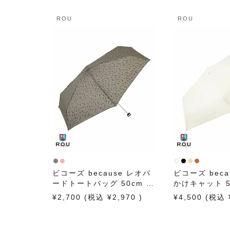
ROU
ROU
ビコーズ because レオパ
ビコーズ beca
ードトートバッグ 50cm B-
かけキャット 50
015574 日傘 雨傘 折りた
095856 日傘
2,700
2,970
4,500
たみ傘 晴雨兼用
たみ傘 晴雨兼