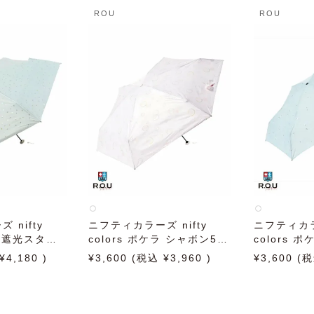
ROU
ROU
 nifty
ニフティカラーズ nifty
ニフティカラー
ラ 遮光スター5
colors ポケラ シャボン5段
colors 
 日傘 雨傘 折
ミニ 50cm ピンク 日傘 雨
段ミニ サッ
4,180
3,600
3,960
3,600
雨兼用
傘 折りたたみ傘 晴雨兼用
傘 雨傘 折
兼用