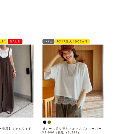
off
SALE
ikka
ﾓｱｵﾌ最大4000off
ー着用】キャミワイド
裾レース切り替えドルマンプルオーバー
¥2,990（税込 ¥3,289）