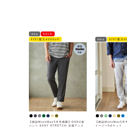
ikka
SALE
ﾓｱｵﾌ最大4000off
ikka
ﾓｱｵﾌ最大40
【雑誌MonoMax5月号掲載】GOKU楽
【雑誌MonoMax5
パンツ EASY STRETCH 冷感アンク
イージー5ポケット