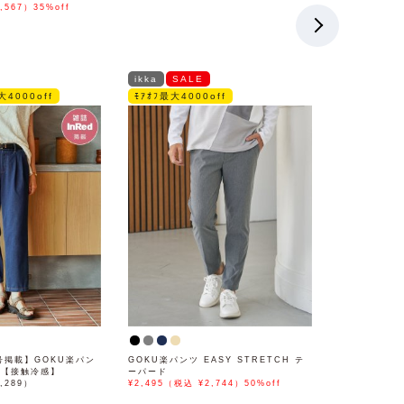
,567）35%off
ikka
SALE
大4000off
ﾓｱｵﾌ最大4000off
月号掲載】GOKU楽パン
GOKU楽パンツ EASY STRETCH テ
ド【接触冷感】
ーパード
,289）
¥2,495（税込 ¥2,744）50%off