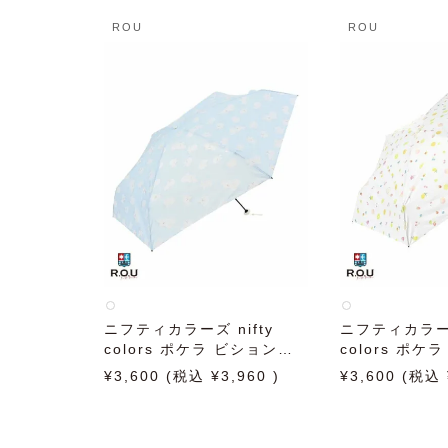
ROU
ROU
ニフティカラーズ nifty
ニフティカラーズ
colors ポケラ ビションフ
colors ポケ
リーゼ5段ミニ 50cm サッ
ミニ 50cm 
3,600
3,960
3,600
クス 日傘 雨傘 折りたたみ
日傘 雨傘 折
傘 晴雨兼用
雨兼用