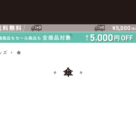
ッズ
傘
傘