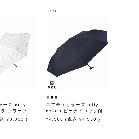
ROU
ズ nifty
ニフティカラーズ nifty
ポケラ ブラーフラ
colors ピーチドロップ耐風
ニ オフホワイト
ミニ 65cm 日傘 雨傘 折り
3,960
4,500
4,950
傘 雨傘 折りたた
たたみ傘 晴雨兼用
兼用