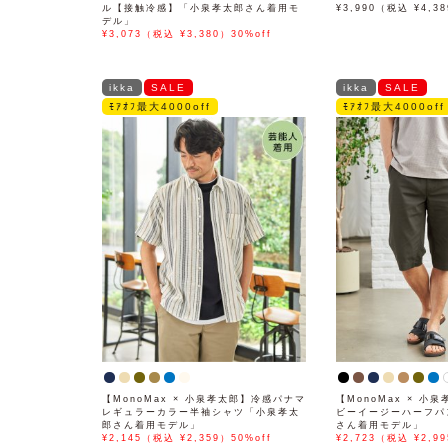
ル【接触冷感】「小泉孝太郎さん着用モ
¥3,990（税込 ¥4,3
デル」
¥3,073（税込 ¥3,380）30%off
ikka
SALE
ikka
SALE
ﾓｱｵﾌ最大4000off
ﾓｱｵﾌ最大4000off
【MonoMax × 小泉孝太郎】冷感パナマ
【MonoMax × 小
レギュラーカラー半袖シャツ「小泉孝太
ビーイージーハーフパ
郎さん着用モデル」
さん着用モデル」
¥2,145（税込 ¥2,359）50%off
¥2,723（税込 ¥2,99