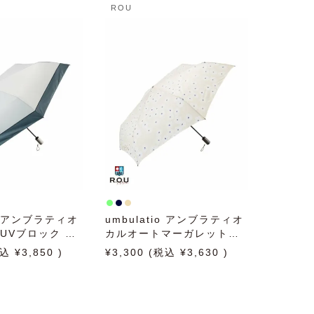
ROU
io アンブラティオ
umbulatio アンブラティオ
UVブロック バ
カルオートマーガレット
5cm 日傘 雨傘
55cm 日傘 雨傘 折りたた
3,850
3,300
3,630
傘 晴雨兼用
み傘 晴雨兼用