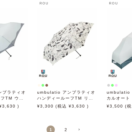
ROU
ROU
 アンブラティオ
umbulatio アンブラティオ
umbulat
フTM ウェ
ハンディールーフTM リー
カルオート 
60cm 日傘
フ 60cm 日傘 雨傘 折りた
イカラー 5
3,630
3,300
3,630
3,500
み傘 晴雨兼用
たみ傘 晴雨兼用
折りたたみ
1
2