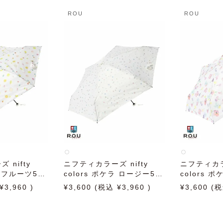
ROU
ROU
 nifty
ニフティカラーズ nifty
ニフティカラー
ラ フルーツ5段
colors ポケラ ロージー5段
colors 
オフホワイト
ミニ 50cm オフホワイト
ミニ オフホ
3,960
3,600
3,960
3,600
りたたみ傘 晴
日傘 雨傘 折りたたみ傘 晴
日傘 雨傘 
雨兼用
雨兼用