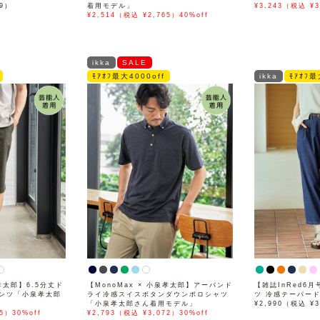
89）
着用モデル」
¥3,243（税込 ¥3
¥2,514（税込 ¥2,765）40%off
ikka
SALE
ﾓｱｵﾌ最大4000off
ikka
ﾓｱｵﾌ最
泉孝太郎】6.5分丈ド
【MonoMax × 小泉孝太郎】アーバンド
【雑誌InRed6
ンツ「小泉孝太郎
ライ冷感スイスボタンダウンポロシャツ
ツ 冷感テーパー
「小泉孝太郎さん着用モデル」
¥2,990（税込 ¥3
5）30%off
¥2,793（税込 ¥3,072）30%off