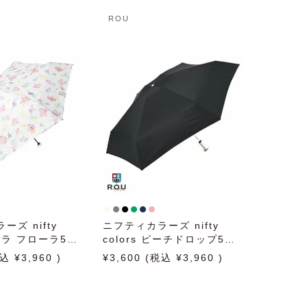
ROU
ズ nifty
ニフティカラーズ nifty
ポケラ フローラ5段
colors ピーチドロップ5段
ワイト 50cm
ミニ 50cm 日傘 雨傘 折り
3,960
3,600
3,960
折りたたみ傘 晴
たたみ傘 晴雨兼用