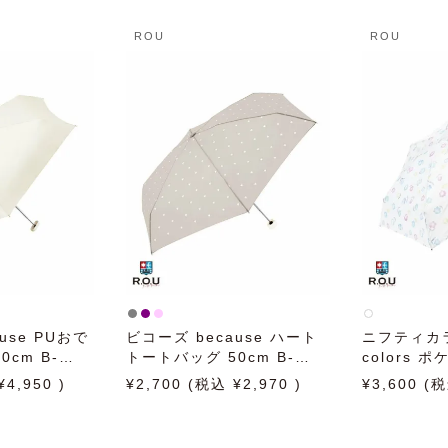
ROU
ROU
use PUおで
ビコーズ because ハート
ニフティカラー
cm B-
トートバッグ 50cm B-
colors 
 雨傘 折りた
015642 日傘 雨傘 折りた
ワー5段ミ
4,950
2,700
2,970
3,600
用
たみ傘 晴雨兼用
50cm 日
み傘 晴雨