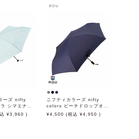
ROU
ズ nifty
ニフティカラーズ nifty
ポケラ シマエナガ5
colors ピーチドロップオー
クス 50cm 日
トマティックミニ 58cm 日
3,960
4,500
4,950
りたたみ傘 晴雨
傘 雨傘 折りたたみ傘 晴雨
兼用