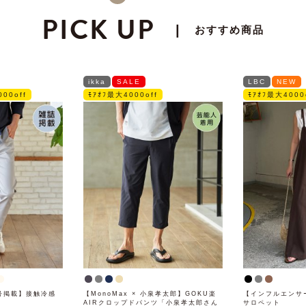
PICK UP
|
おすすめ商品
ikka
SALE
LBC
NEW
00off
ﾓｱｵﾌ最大4000off
ﾓｱｵﾌ最大4000
月号掲載】接触冷感
【MonoMax × 小泉孝太郎】GOKU楽
【インフルエンサ
AIRクロップドパンツ「小泉孝太郎さん
サロペット