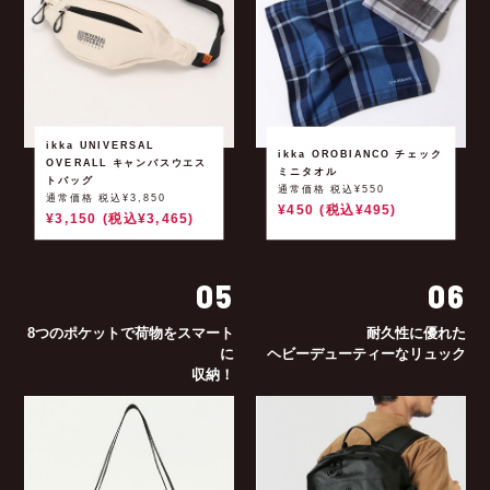
ikka UNIVERSAL
ikka OROBIANCO チェック
OVERALL キャンバスウエス
ミニタオル
トバッグ
通常価格 税込¥550
通常価格 税込¥3,850
¥450 (税込¥495)
¥3,150 (税込¥3,465)
05
06
8つのポケットで荷物をスマート
耐久性に優れた
に
ヘビーデューティーなリュック
収納！