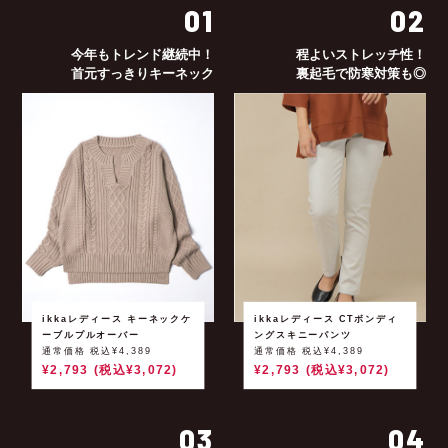
01
02
今年もトレンド継続中！
程よいストレッチ性！
首元すっきりキーネック
裏起毛で防寒対策も◎
ikkaレディース キーネックケ
ikkaレディース CTボンディ
ーブルプルオーバー
ングスキニーパンツ
通常価格 税込¥4,389
通常価格 税込¥4,389
¥2,793 (税込¥3,072)
¥2,793 (税込¥3,072)
03
04