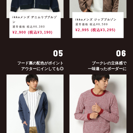
ikkaメンズ デニムリブブルゾ
ikkaメンズ ジップブルゾン
ン
通常価格 税込¥6,589
通常価格 税込¥6,380
¥2,995 (税込¥3,295)
¥2,900 (税込¥3,190)
05
06
フード裏の配色がポイント
ブークレの立体感で
アウターにインしても◎
一味違ったボーダーに