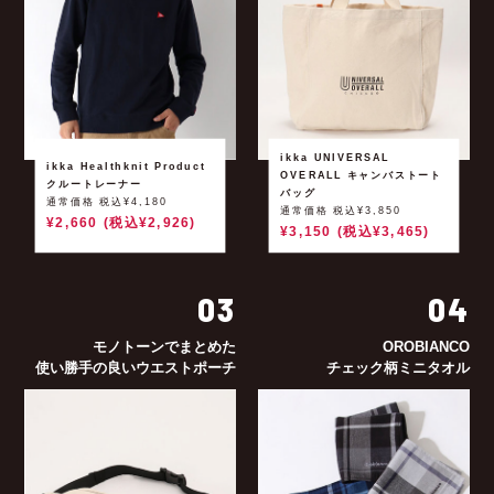
ikka UNIVERSAL
ikka Healthknit Product
OVERALL キャンバストート
クルートレーナー
バッグ
通常価格 税込¥4,180
通常価格 税込¥3,850
¥2,660 (税込¥2,926)
¥3,150 (税込¥3,465)
03
04
モノトーンでまとめた
OROBIANCO
使い勝手の良いウエストポーチ
チェック柄ミニタオル