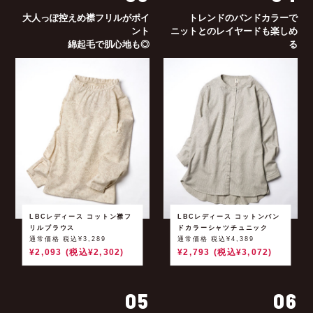
大人っぽ控えめ襟フリルがポイ
トレンドのバンドカラーで
ント
ニットとのレイヤードも楽しめ
綿起毛で肌心地も◎
る
LBCレディース コットン襟フ
LBCレディース コットンバン
リルブラウス
ドカラーシャツチュニック
通常価格 税込¥3,289
通常価格 税込¥4,389
¥2,093 (税込¥2,302)
¥2,793 (税込¥3,072)
05
06