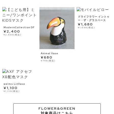
ドライフラワー イントゥ
ー・ザ・グラスベース
¥1,680
ModernCollection DF
¥1,848(税込)
¥2,400
¥2,640(税込)
Animal Vase
¥680
¥748(税込)
welms LinVase
¥1,100
¥1,210(税込)
FLOWER&GREEN
対象商品はこちら