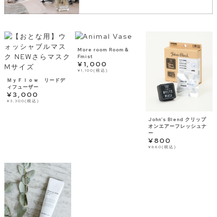
More room Room＆
Fmist
¥1,000
¥1,100(税込)
ＭｙＦｌｏｗ リードデ
ィフューザー
¥3,000
¥3,300(税込)
John’s Blend クリップ
オンエアーフレッシュナ
ー
¥800
¥880(税込)