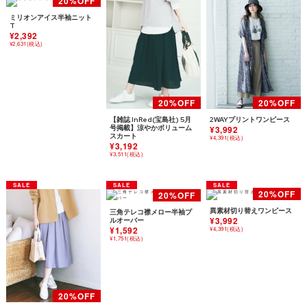
ミリオンアイス半袖ニット
T
¥2,392
¥2,631(税込)
【雑誌 InRed(宝島社) 5月
2WAYプリントワンピース
号掲載】涼やかボリューム
¥3,992
スカート
¥4,391(税込)
¥3,192
¥3,511(税込)
異素材切り替えワンピース
三角テレコ襟メロー半袖プ
¥3,992
ルオーバー
¥1,592
¥4,391(税込)
¥1,751(税込)