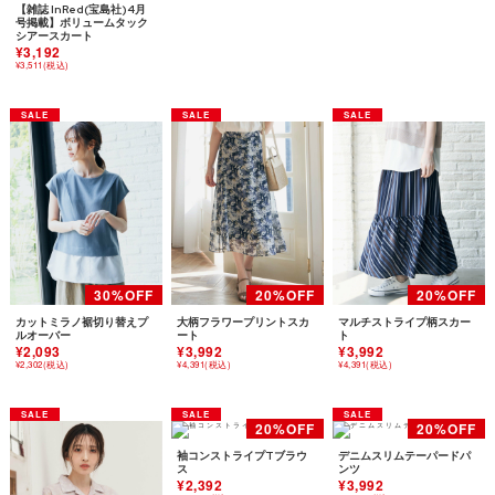
【雑誌 InRed(宝島社)4月
号掲載】ボリュームタック
シアースカート
¥3,192
¥3,511(税込)
カットミラノ裾切り替えプ
大柄フラワープリントスカ
マルチストライプ柄スカー
ルオーバー
ート
ト
¥2,093
¥3,992
¥3,992
¥2,302(税込)
¥4,391(税込)
¥4,391(税込)
袖コンストライプTブラウ
デニムスリムテーパードパ
ス
ンツ
¥2,392
¥3,992