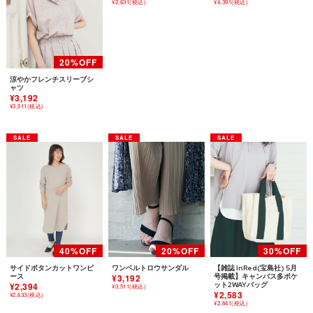
¥2,631(税込)
¥4,391(税込)
涼やかフレンチスリーブシ
ャツ
¥3,192
¥3,511(税込)
サイドボタンカットワンピ
ワンベルトロウサンダル
【雑誌 InRed(宝島社) 5月
ース
¥3,192
号掲載】キャンバス多ポケ
¥2,394
ット2WAYバッグ
¥3,511(税込)
¥2,583
¥2,633(税込)
¥2,841(税込)