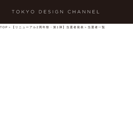
TOP
＞
【リニューアル2周年祭・第1弾】当選者発表
＞当選者一覧