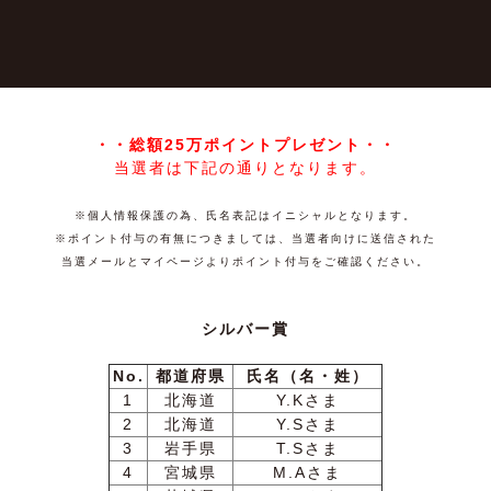
・・総額25万ポイントプレゼント・・
当選者は下記の通りとなります。
※個人情報保護の為、氏名表記はイニシャルとなります。
※ポイント付与の有無につきましては、当選者向けに送信された
当選メールとマイページよりポイント付与をご確認ください。
シルバー賞
No.
都道府県
氏名（名・姓）
1
北海道
Y.Kさま
2
北海道
Y.Sさま
3
岩手県
T.Sさま
4
宮城県
M.Aさま