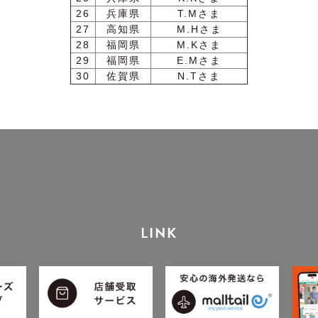
26
兵庫県
T.Mさま
27
高知県
M.Hさま
28
福岡県
M.Kさま
29
福岡県
E.Mさま
30
佐賀県
N.Tさま
LINK