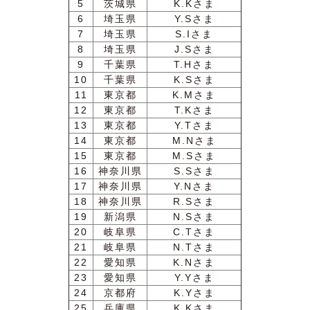
5
茨城県
K.Kさま
6
埼玉県
Y.Sさま
7
埼玉県
S.Iさま
8
埼玉県
J.Sさま
9
千葉県
T.Hさま
10
千葉県
K.Sさま
11
東京都
K.Mさま
12
東京都
T.Kさま
13
東京都
Y.Tさま
14
東京都
M.Nさま
15
東京都
M.Sさま
16
神奈川県
S.Sさま
17
神奈川県
Y.Nさま
18
神奈川県
R.Sさま
19
新潟県
N.Sさま
20
岐阜県
C.Tさま
21
岐阜県
N.Tさま
22
愛知県
K.Nさま
23
愛知県
Y.Yさま
24
京都府
K.Yさま
25
兵庫県
K.Kさま