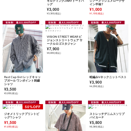
キルティング2WAYトートバ
シアーメッシュメローデザ
ッグ
イン半袖T
¥3,000
¥1,000
¥3,300(税込)
¥1,100(税込)
VISION STREET WEAR ビ
ジョンストリートウェア サ
ークルロゴスタジャン
¥7,900
¥8,690(税込)
Red Cap Girl レッドキャッ
畦編みVネックニットベスト
プガール ワンポイント刺繍
¥3,900
シャツ
¥4,290(税込)
¥3,500
¥3,850(税込)
ジオメトリックプリントビ
ストレッチデニムスソリブ
ッグTシャツ
バイカーＰ
¥1,500
¥5,800
¥1,650(税込)
¥6,380(税込)