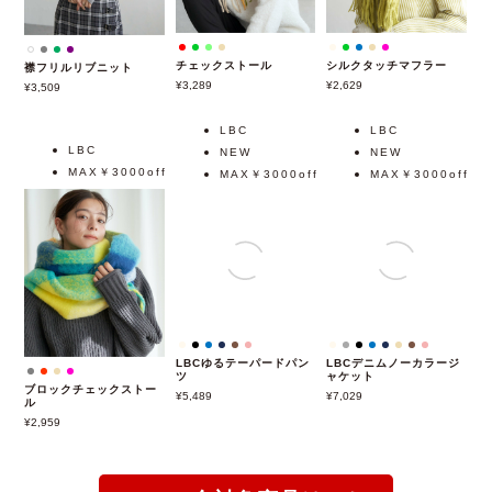
チェックストール
シルクタッチマフラー
襟フリルリブニット
3,289
2,629
3,509
LBC
LBC
LBC
NEW
NEW
MAX￥3000off
MAX￥3000off
MAX￥3000off
ブロックチェックストー
LBCゆるテーパードパン
LBCデニムノーカラージ
ル
ツ
ャケット
2,959
5,489
7,029