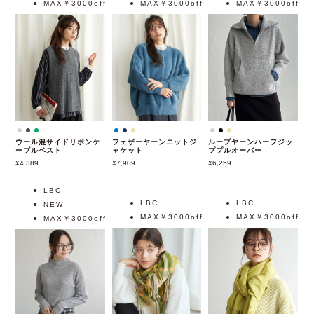
MAX￥3000off
MAX￥3000off
MAX￥3000off
ウール混サイドリボンケ
フェザーヤーンニットジ
ループヤーンハーフジッ
ーブルベスト
ャケット
ププルオーバー
4,389
7,909
6,259
LBC
LBC
LBC
NEW
MAX￥3000off
MAX￥3000off
MAX￥3000off