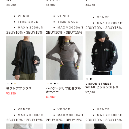
ガン
ジャケット
ン
4,950
6,589
4,378
VENCE
VENCE
VENCE
TIME SALE
TIME SALE
MAX￥3000off
MAX￥3000off
MAX￥3000off
2BUY10%・3BUY15%
2BUY10%・3BUY15%
2BUY10%・3BUY15%
VISION STREET
WEAR ビジョンストリー
袖フレアブラウス
ハイゲージリブ配色プル
トウェア リブラインハー
オーバー
7,590
3,850
フジップ
3,960
VENCE
VENCE
VENCE
MAX￥3000off
MAX￥3000off
MAX￥3000off
2BUY10%・3BUY15%
2BUY10%・3BUY15%
2BUY10%・3BUY15%