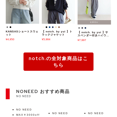
在庫切れ
KANSASショートスウェ
【 notch. by yui 】ト
【 notch. by yui 】サ
ット
ラックジャケット
スペンダー付きハイウェ
ストパンツ
4,950
5,984
7,997
notch.の全対象商品はこ
ちら
NONEED おすすめ商品
NO NEED