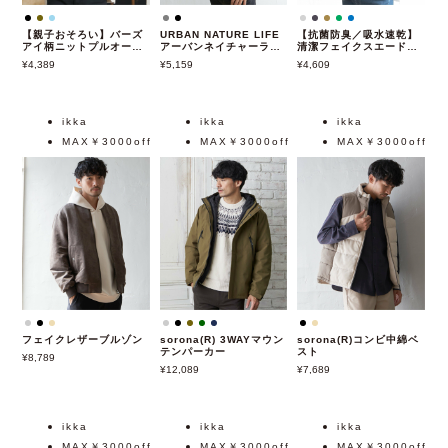
【親子おそろい】バーズ
URBAN NATURE LIFE
【抗菌防臭／吸水速乾】
アイ柄ニットプルオーバ
アーバンネイチャーライ
清潔フェイクスエードレ
ー
フ スウェットハーフジッ
イヤード
4,389
5,159
4,609
プ
ikka
ikka
ikka
MAX￥3000off
MAX￥3000off
MAX￥3000off
フェイクレザーブルゾン
sorona(R) 3WAYマウン
sorona(R)コンビ中綿ベ
テンパーカー
スト
8,789
12,089
7,689
ikka
ikka
ikka
MAX￥3000off
MAX￥3000off
MAX￥3000off