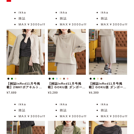
ikka
ikka
ikka
雑誌
雑誌
雑誌
MAX￥3000off
MAX￥3000off
MAX￥3000off
【雑誌InRed11月号掲
【雑誌InRed11月号掲
【雑誌InRed11月号掲
載】2WAYボアキルトブ
載】GOKU楽 ダンボール
載】GOKU楽 ダンボール
ルゾン【撥水】
ニットスピンドルプルオ
ニットタイトスカート
7,689
3,289
4,389
ーバー【セットアップ対
【セットアップ対応】
応／親子おそろい】
ikka
ikka
ikka
雑誌
雑誌
雑誌
MAX￥3000off
MAX￥3000off
MAX￥3000off