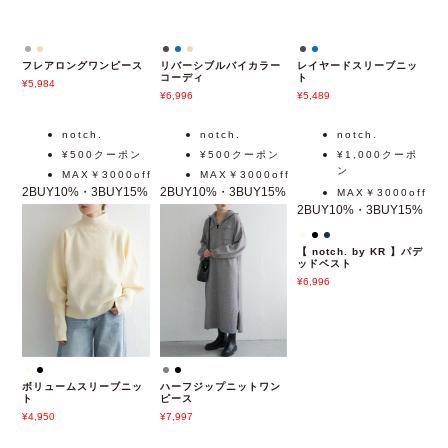
レイヤードスリーブニッ
ト
フレアロングワンピース
リバーシブルバイカラー
5,489
コーディ
5,984
6,996
notch.
notch.
notch.
¥500クーポン
¥500クーポン
¥1,000クーポ
ン
MAX￥3000off
MAX￥3000off
2BUY10%・3BUY15%
2BUY10%・3BUY15%
MAX￥3000off
2BUY10%・3BUY15%
【 notch. by KR 】パデ
ッドベスト
6,996
ボリュームスリーブニッ
ハーフジップニットワン