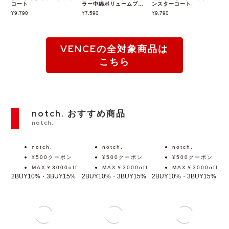
袖取り外し縦キルト中綿
ダイヤキルトスタンドカ
袖取り外しスタンド衿モ
コート
ラー中綿ボリュームブル
ンスターコート
ゾン
9,790
7,590
9,790
VENCEの全対象商品は
こちら
notch. おすすめ商品
notch.
notch.
notch.
notch.
¥500クーポン
¥500クーポン
¥500クーポン
MAX￥3000off
MAX￥3000off
MAX￥3000off
2BUY10%・3BUY15%
2BUY10%・3BUY15%
2BUY10%・3BUY15%