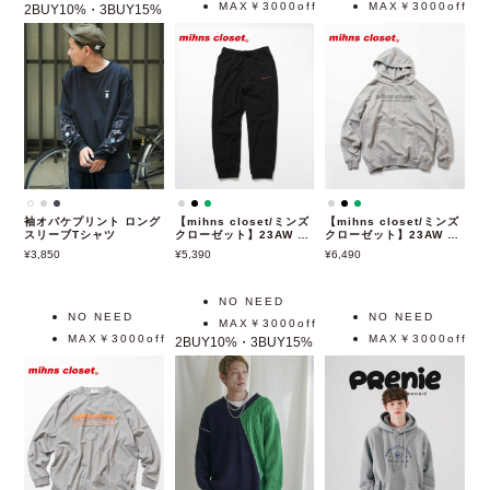
NO NEED
NO NEED
NO NEED
MAX￥3000off
MAX￥3000off
MAX￥3000off
2BUY10%・3BUY15%
袖オバケプリント ロング
【mihns closet/ミンズ
【mihns closet/ミンズ
スリーブTシャツ
クローゼット】23AW ス
クローゼット】23AW ロ
ウェットパンツ/セットア
ゴスウェットパーカー/セ
3,850
5,390
6,490
ップ可能
ットアップ可能
NO NEED
NO NEED
NO NEED
MAX￥3000off
MAX￥3000off
MAX￥3000off
2BUY10%・3BUY15%