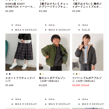
GOKU楽 EASY
【親子おそろい】チェッ
【親子おそろい】幾何ジ
STRETCH イージースト
クプリーツラップキュロ
ャガードニットプルオー
レッチ 5Pパンツ
ット（120~160cm）
バー（120~160cm）
4,389
3,289
3,289
ikka
ikka
ikka
MAX￥3000off
MAX￥3000off
SALE
スカートフウチェックパ
袖キルトボアブルゾン
リバーシブルボアブルゾ
ンツ
（120~160cm）
ン（120~160cm）
5,489
4,829
3,950
10%off
ikka
ikka
ikka
MAX￥3000off
MAX￥3000off
MAX￥3000off