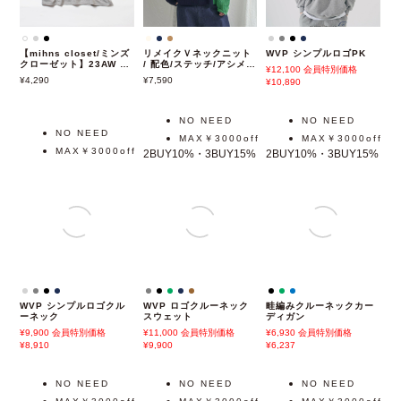
【mihns closet/ミンズ
リメイクＶネックニット
WVP シンプルロゴPK
クローゼット】23AW カ
/ 配色/ステッチ/アシメ/
12,100
会員特別価格
ラーロゴ ロングスリーブ
春ニット/ルーズシルエッ
4,290
7,590
10,890
Tシャツ
ト
NO NEED
NO NEED
NO NEED
MAX￥3000off
MAX￥3000off
MAX￥3000off
2BUY10%・3BUY15%
2BUY10%・3BUY15%
畦編みクルーネックカー
ディガン
6,930
会員特別価格
6,237
WVP ロゴクルーネック
スウェット
WVP シンプルロゴクル
11,000
会員特別価格
ーネック
9,900