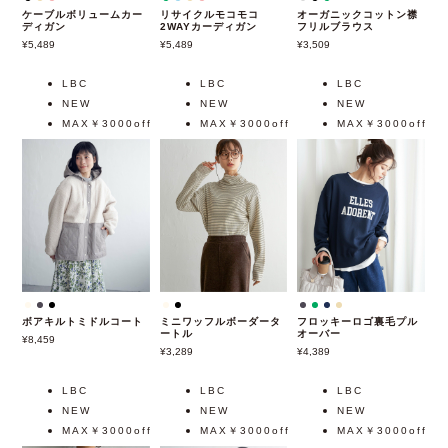
ケーブルボリュームカー
リサイクルモコモコ
オーガニックコットン襟
ディガン
2WAYカーディガン
フリルブラウス
5,489
5,489
3,509
LBC
LBC
LBC
NEW
NEW
NEW
MAX￥3000off
MAX￥3000off
MAX￥3000off
ボアキルトミドルコート
ミニワッフルボーダータ
フロッキーロゴ裏毛プル
ートル
オーバー
8,459
3,289
4,389
LBC
LBC
LBC
NEW
NEW
NEW
MAX￥3000off
MAX￥3000off
MAX￥3000off