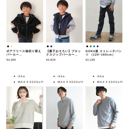
ボアフリース袖切り替え
【親子おそろい】ブロッ
GOKU楽 ストレッチパン
パーカー
クスジップパーカー
ツ （120~160cm）
（120~160cm）
（120~160cm）
4,389
4,829
2,189
ikka
ikka
ikka
MAX￥3000off
MAX￥3000off
MAX￥3000off