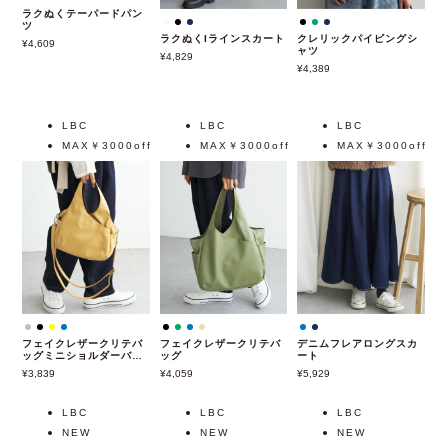
ラクぬくテーパードパン
ラクぬくIラインスカート
クレリックパイピングシ
ツ
ャツ
4,829
4,609
4,389
LBC
LBC
LBC
MAX￥3000off
MAX￥3000off
MAX￥3000off
フェイクレザークリテバ
フェイクレザークリテバ
デニムフレアロングスカ
ッグミニショルダーバッ
ッグ
ート
グ
3,839
4,059
5,929
LBC
LBC
LBC
NEW
NEW
NEW