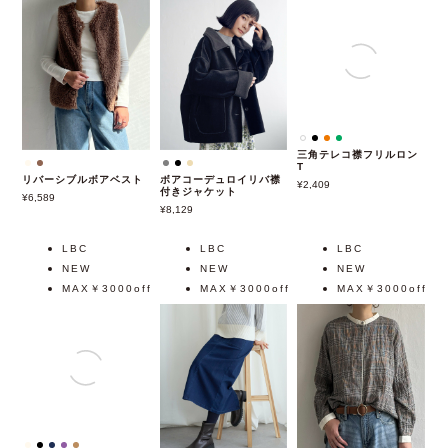
リバーシブルボアベスト
ボアコーデュロイリバ襟
三角テレコ襟フリルロン
付きジャケット
T
6,589
8,129
2,409
LBC
LBC
LBC
NEW
NEW
NEW
MAX￥3000off
MAX￥3000off
MAX￥3000off