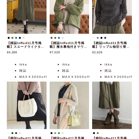
【雑誌InRed11月号掲
【雑誌InRed11月号掲
【雑誌InRed11月号掲
載】スエードライクタッ
載】撥水裏地付きマウン
載】リップル袖切り替え
クスカーチョ
テンパーカー
長袖プルオーバー
4,389
7,029
2,629
ikka
ikka
ikka
雑誌
雑誌
雑誌
MAX￥3000off
MAX￥3000off
MAX￥3000off
【雑誌InRed11月号掲
【雑誌InRed11月号掲
【雑誌InRed11月号掲