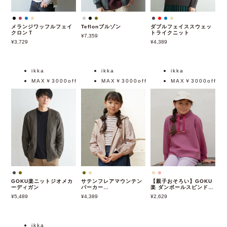
メランジワッフルフェイ
Teflonブルゾン
ダブルフェイススウェッ
クロンＴ
トライクニット
7,359
3,729
4,389
ikka
ikka
ikka
MAX￥3000off
MAX￥3000off
MAX￥3000off
GOKU楽ニットジオメカ
サテンフレアマウンテン
【親子おそろい】GOKU
ーディガン
パーカー
楽 ダンボールスピンドル
（120~160cm）
プルオーバー
5,489
4,389
2,629
（120~160cm）
ikka