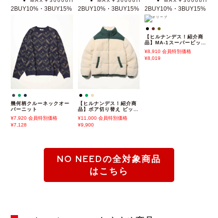
9,900
会員特別価格
8,910
NO NEED
NO NEED
NO NEED
MAX￥3000off
MAX￥3000off
MAX￥3000off
2BUY10%・3BUY15%
2BUY10%・3BUY15%
2BUY10%・3BUY15%
【ヒルナンデス！紹介商
品】MA-1スーパービッグ
フライトジャケット
8,910
会員特別価格
8,019
幾何柄クルーネックオー
【ヒルナンデス！紹介商
バーニット
品】ボア切り替え ビッグ
シルエット パディングジ
7,920
会員特別価格
11,000
会員特別価格
ャケット
7,128
9,900
NO NEEDの全対象商品
はこちら