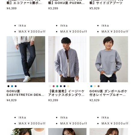
載】エコファー3層ポケ
載】GOKU楽 PU2WAY
載】サイドゴアブーツ
ットトートバッグ
トートショルダーバッグ
4,389
3,289
5,929
ikka
ikka
ikka
MAX￥3000off
MAX￥3000off
MAX￥3000off
GOKU楽
【吸水速乾】イージーケ
GOKU楽 ダンボールポケ
EASYSTRETCH DENIM
アオックスボタンダウン
付きレイヤープルオーバ
イージーストレッチ デニ
シャツ
ー（120~160cm）
4,829
3,289
2,629
ムパンツ
ikka
ikka
ikka
MAX￥3000off
MAX￥3000off
MAX￥3000off