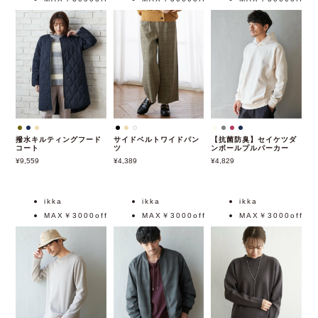
撥水キルティングフード
サイドベルトワイドパン
【抗菌防臭】セイケツダ
コート
ツ
ンボールプルパーカー
9,559
4,389
4,829
ikka
ikka
ikka
MAX￥3000off
MAX￥3000off
MAX￥3000off