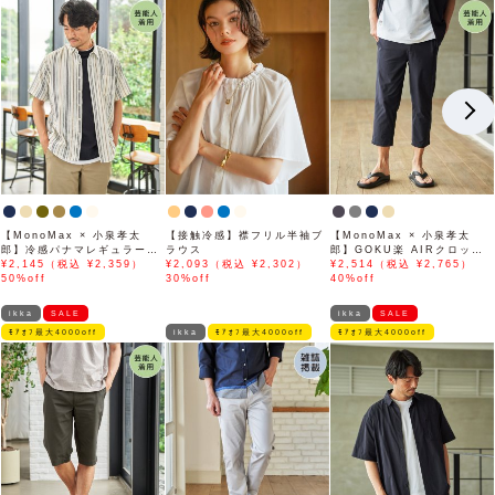
【MonoMax × 小泉孝太
【接触冷感】襟フリル半袖ブ
【MonoMax × 小泉孝太
郎】冷感パナマレギュラーカ
ラウス
郎】GOKU楽 AIRクロップ
ラー半袖シャツ「小泉孝太郎
¥2,145（税込 ¥2,359）
¥2,093（税込 ¥2,302）
ドパンツ「小泉孝太郎さん着
¥2,514（税込 ¥2,765）
さん着用モデル」
50%off
30%off
用モデル」
40%off
ikka
SALE
ikka
SALE
ﾓｱｵﾌ最大4000off
ikka
ﾓｱｵﾌ最大4000off
ﾓｱｵﾌ最大4000off