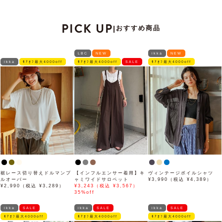
PICK UP
おすすめ商品
|
LBC
NEW
ikka
NEW
ikka
ﾓｱｵﾌ最大4000off
ﾓｱｵﾌ最大4000off
SALE
ﾓｱｵﾌ最大4000off
裾レース切り替えドルマンプ
【インフルエンサー着用】キ
ヴィンテージボイルシャツ
ルオーバー
ャミワイドサロペット
¥3,990（税込 ¥4,389）
¥2,990（税込 ¥3,289）
¥3,243（税込 ¥3,567）
35%off
ikka
SALE
ikka
SALE
ikka
SALE
ﾓｱｵﾌ最大4000off
ﾓｱｵﾌ最大4000off
ﾓｱｵﾌ最大4000off