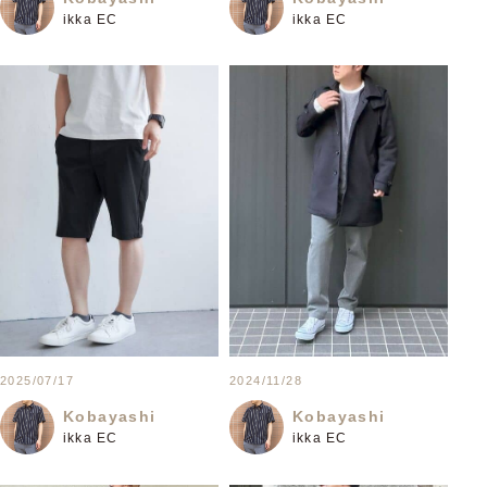
ikka EC
ikka EC
2025/07/17
2024/11/28
Kobayashi
Kobayashi
ikka EC
ikka EC