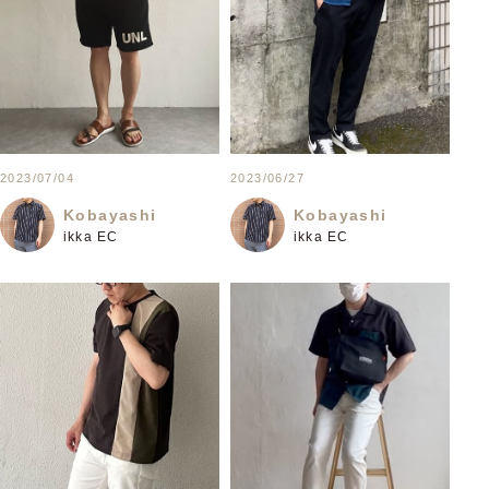
2023/07/04
2023/06/27
Kobayashi
Kobayashi
ikka EC
ikka EC