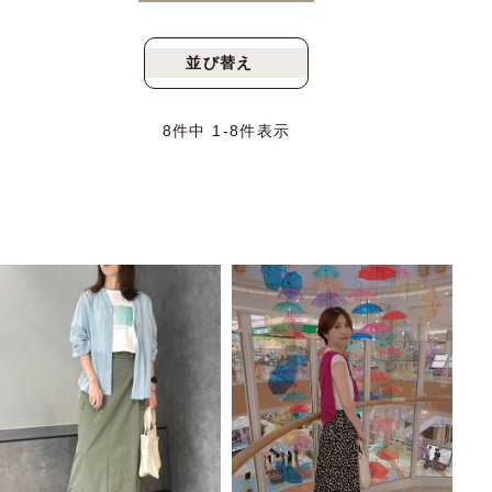
並び替え
新着順
人気順
8
件中
1
-
8
件表示