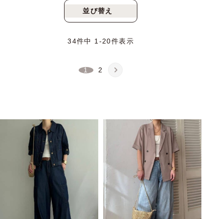
並び替え
新着順
人気順
34
件中
1
-
20
件表示
1
2