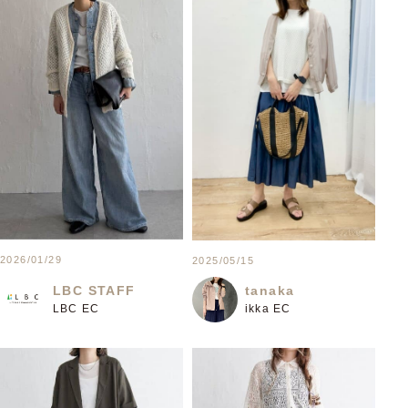
2026/01/29
2025/05/15
LBC STAFF
tanaka
LBC EC
ikka EC