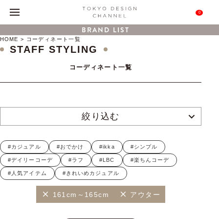
0
BRAND LIST
HOME
コーディネート一覧
STAFF STYLING
コーディネート一覧
絞り込む
#カジュアル
#おでかけ
#ikka
#シンプル
#デイリーコーデ
#ラフ
#LBC
#楽ちんコーデ
#人気アイテム
#きれいめカジュアル
161cm～165cm
アウター