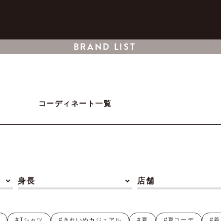
BRAND LIST
コーディネート一覧
身長
店舗
#Tシャツ
#きれいめカジュアル
#夏
#夏コーデ
#