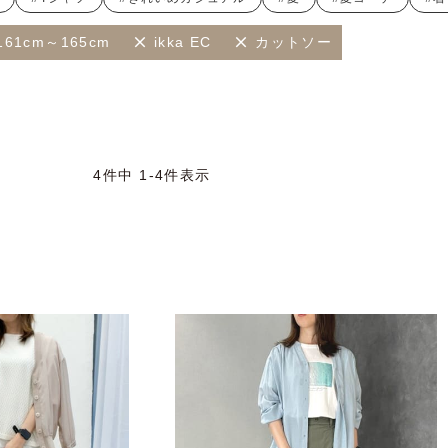
161cm～165cm
ikka EC
カットソー
4
件中
1
-
4
件表示