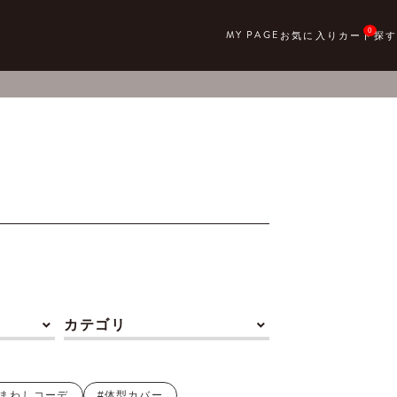
0
カテゴリ
着まわしコーデ
#体型カバー