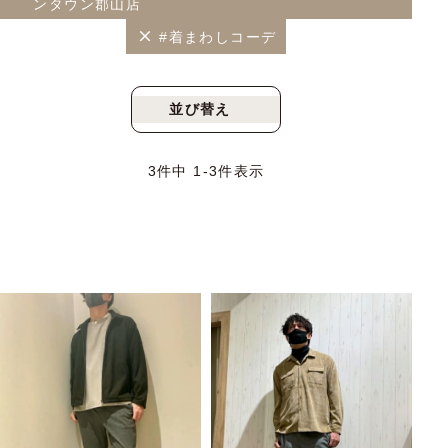
ンタウン郡山店
#着まわしコーデ
並び替え
新着順
人気順
3
件中
1
-
3
件表示