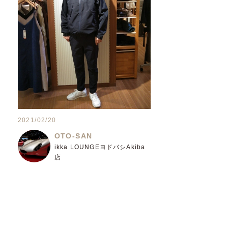
2021/02/20
OTO-SAN
ikka LOUNGEヨドバシAkiba
店