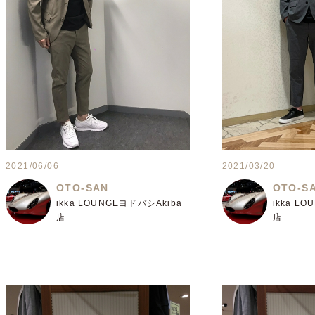
2021/06/06
2021/03/20
OTO-SAN
OTO-S
ikka LOUNGEヨドバシAkiba
ikka L
店
店