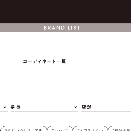
BRAND LIST
コーディネート一覧
身長
店舗
#きれいめカジュアル
#Tシャツ
#オフスタイル
#接触冷感