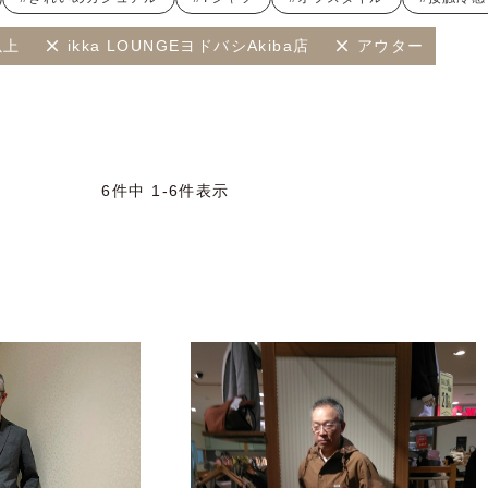
以上
ikka LOUNGEヨドバシAkiba店
アウター
6
件中
1
-
6
件表示