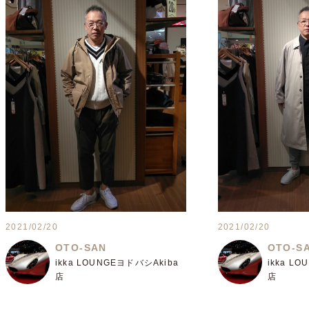
2021/02/20
2021/02/20
OTO-SAN
OTO-S
ikka LOUNGEヨドバシAkiba
ikka L
店
店