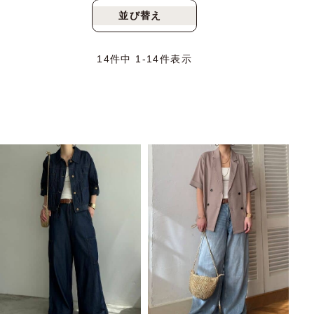
並び替え
新着順
人気順
14
件中
1
-
14
件表示