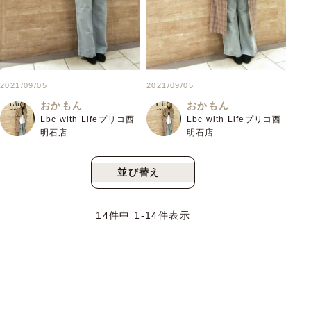
2021/09/05
2021/09/05
おかもん
おかもん
Lbc with Lifeプリコ西
Lbc with Lifeプリコ西
明石店
明石店
並び替え
新着順
人気順
14
件中
1
-
14
件表示