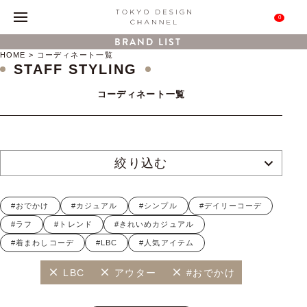
0
BRAND LIST
HOME
コーディネート一覧
STAFF STYLING
コーディネート一覧
絞り込む
#おでかけ
#カジュアル
#シンプル
#デイリーコーデ
#ラフ
#トレンド
#きれいめカジュアル
#着まわしコーデ
#LBC
#人気アイテム
LBC
アウター
#おでかけ