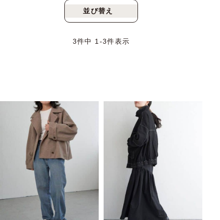
並び替え
新着順
人気順
3
件中
1
-
3
件表示