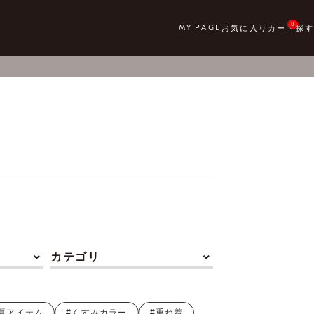
0
カテゴリ
#夏アイテム
#くすみカラー
#重ね着