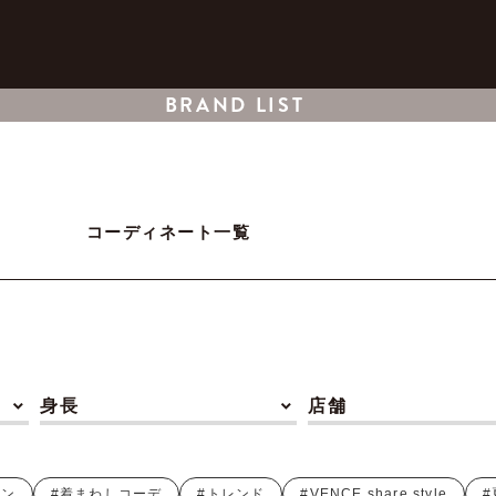
BRAND LIST
コーディネート一覧
身長
店舗
ョン
#着まわしコーデ
#トレンド
#VENCE share style