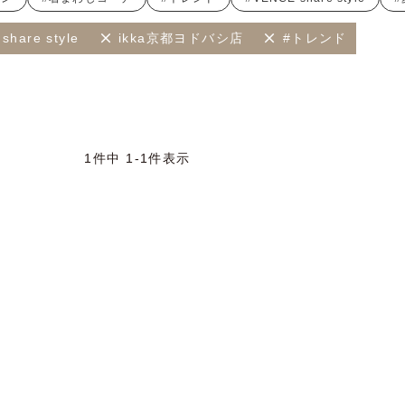
share style
ikka京都ヨドバシ店
#トレンド
1
件中
1
-
1
件表示