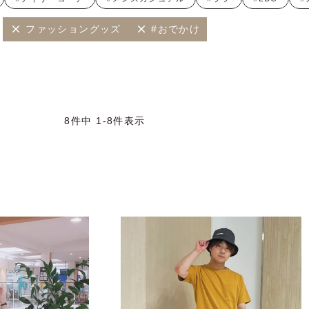
ファッショングッズ
#おでかけ
8
件中
1
-
8
件表示