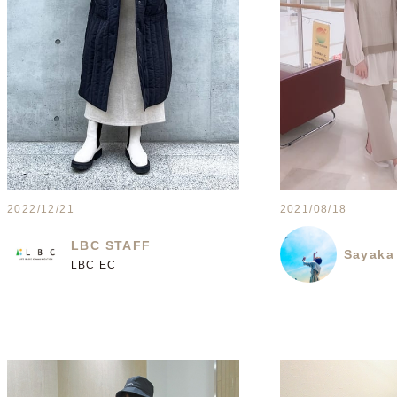
2022/12/21
2021/08/18
LBC STAFF
Sayaka
LBC EC