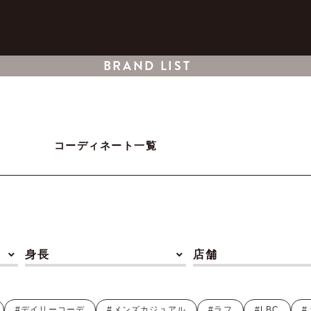
BRAND LIST
コーディネート一覧
身長
店舗
#デイリーコーデ
#メンズカジュアル
#ラフ
#LBC
#