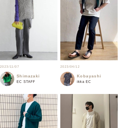
2023/11/07
2023/04/12
Shimazaki
Kobayashi
EC STAFF
ikka EC