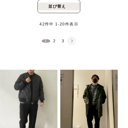
並び替え
新着順
人気順
42
件中
1
-
20
件表示
1
2
3