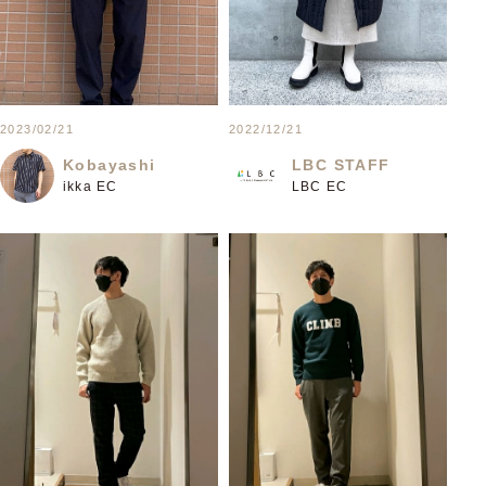
2023/02/21
2022/12/21
Kobayashi
LBC STAFF
ikka EC
LBC EC