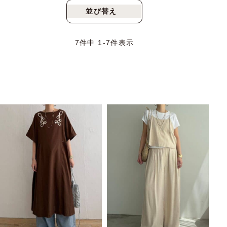
並び替え
新着順
人気順
7
件中
1
-
7
件表示