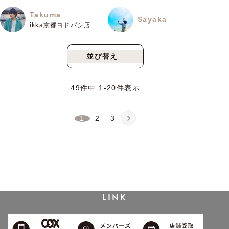
Takuma
Sayaka
ikka京都ヨドバシ店
並び替え
新着順
人気順
49
件中
1
-
20
件表示
1
2
3
LINK