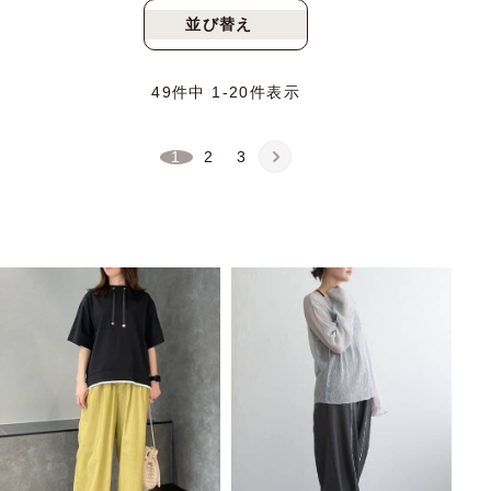
並び替え
新着順
人気順
49
件中
1
-
20
件表示
1
2
3