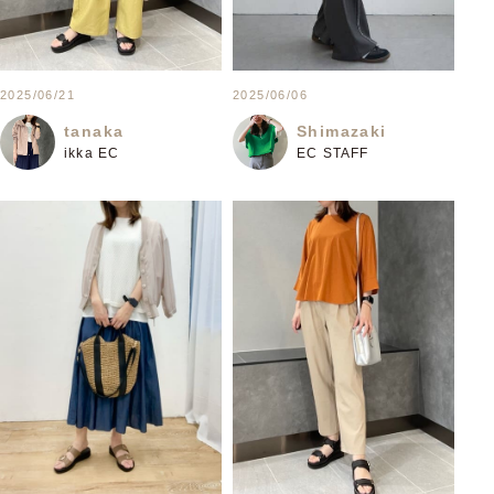
2025/06/21
2025/06/06
tanaka
Shimazaki
ikka EC
EC STAFF