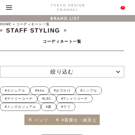
0
BRAND LIST
HOME
コーディネート一覧
STAFF STYLING
コーディネート一覧
絞り込む
#カジュアル
#ikka
#おでかけ
#シンプル
#デイリーコーデ
#LBC
#Tシャツコーデ
#メンズカジュアル
#夏
#ラフ
パンツ
#着痩せ・細見え