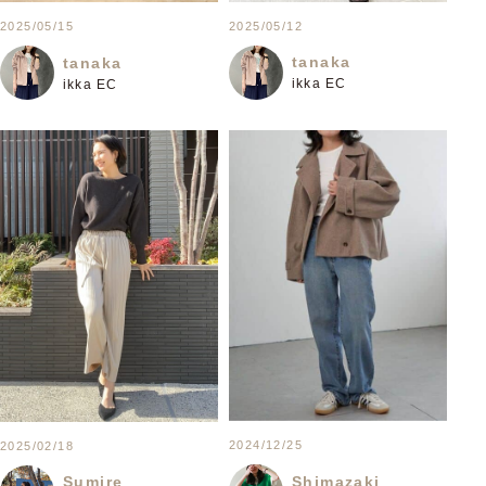
2025/05/12
2025/05/15
tanaka
tanaka
ikka EC
ikka EC
2024/12/25
2025/02/18
Shimazaki
Sumire